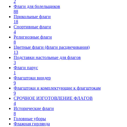
2
Флаги для болельщиков
88
Прикольные флаги
18
Спортивные флаги
4
Религиозные флаги
8
Цветные флаги (флаги расцвечивания)
13
Подставки настольные для флагов
3
Флаги парус
1
Флагштоки виндер
9
Флагштоки и комплектующие к флагштокам
9
СРОЧНОЕ ИЗГОТОВЛЕНИЕ ФЛАГОВ
4
Исторические флаги
8
Головные уборы
Флажная гирлянда