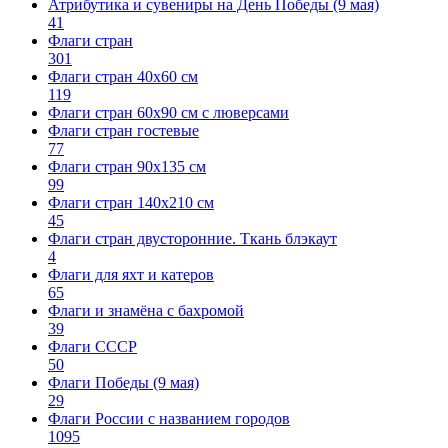
Атрибутика и сувениры на День Победы (9 мая)
41
Флаги стран
301
Флаги стран 40х60 см
119
Флаги стран 60x90 см с люверсами
Флаги стран гостевые
77
Флаги стран 90х135 см
99
Флаги стран 140х210 см
45
Флаги стран двусторонние. Ткань блэкаут
4
Флаги для яхт и катеров
65
Флаги и знамёна с бахромой
39
Флаги СССР
50
Флаги Победы (9 мая)
29
Флаги России с названием городов
1095