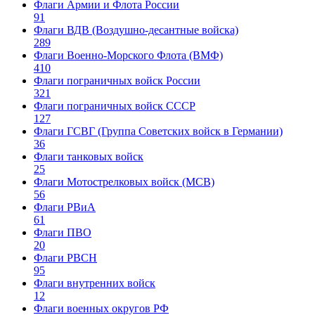
Флаги Армии и Флота России
91
Флаги ВДВ (Воздушно-десантные войска)
289
Флаги Военно-Морского Флота (ВМФ)
410
Флаги пограничных войск России
321
Флаги пограничных войск СССР
127
Флаги ГСВГ (Группа Советских войск в Германии)
36
Флаги танковых войск
25
Флаги Мотострелковых войск (МСВ)
56
Флаги РВиА
61
Флаги ПВО
20
Флаги РВСН
95
Флаги внутренних войск
12
Флаги военных округов РФ