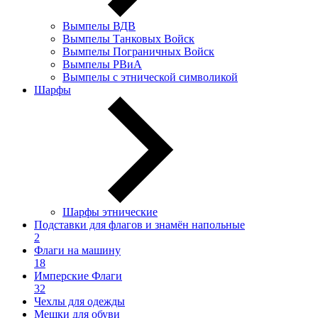
Вымпелы ВДВ
Вымпелы Танковых Войск
Вымпелы Пограничных Войск
Вымпелы РВиА
Вымпелы с этнической символикой
Шарфы
Шарфы этнические
Подставки для флагов и знамён напольные
2
Флаги на машину
18
Имперские Флаги
32
Чехлы для одежды
Мешки для обуви