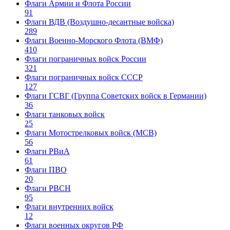
Флаги Армии и Флота России
91
Флаги ВДВ (Воздушно-десантные войска)
289
Флаги Военно-Морского Флота (ВМФ)
410
Флаги пограничных войск России
321
Флаги пограничных войск СССР
127
Флаги ГСВГ (Группа Советских войск в Германии)
36
Флаги танковых войск
25
Флаги Мотострелковых войск (МСВ)
56
Флаги РВиА
61
Флаги ПВО
20
Флаги РВСН
95
Флаги внутренних войск
12
Флаги военных округов РФ