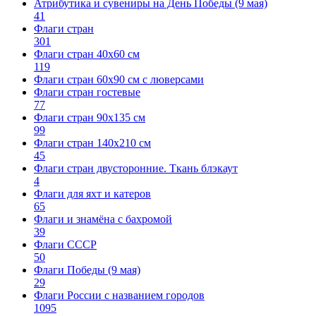
Атрибутика и сувениры на День Победы (9 мая)
41
Флаги стран
301
Флаги стран 40х60 см
119
Флаги стран 60x90 см с люверсами
Флаги стран гостевые
77
Флаги стран 90х135 см
99
Флаги стран 140х210 см
45
Флаги стран двусторонние. Ткань блэкаут
4
Флаги для яхт и катеров
65
Флаги и знамёна с бахромой
39
Флаги СССР
50
Флаги Победы (9 мая)
29
Флаги России с названием городов
1095