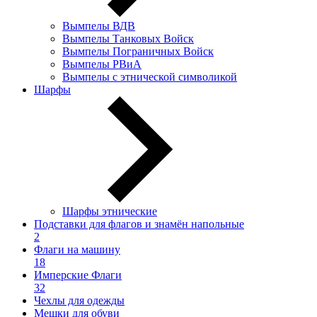
Вымпелы ВДВ
Вымпелы Танковых Войск
Вымпелы Пограничных Войск
Вымпелы РВиА
Вымпелы с этнической символикой
Шарфы
Шарфы этнические
Подставки для флагов и знамён напольные
2
Флаги на машину
18
Имперские Флаги
32
Чехлы для одежды
Мешки для обуви