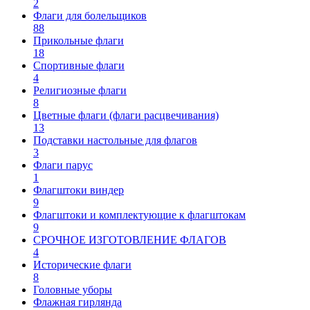
2
Флаги для болельщиков
88
Прикольные флаги
18
Спортивные флаги
4
Религиозные флаги
8
Цветные флаги (флаги расцвечивания)
13
Подставки настольные для флагов
3
Флаги парус
1
Флагштоки виндер
9
Флагштоки и комплектующие к флагштокам
9
СРОЧНОЕ ИЗГОТОВЛЕНИЕ ФЛАГОВ
4
Исторические флаги
8
Головные уборы
Флажная гирлянда