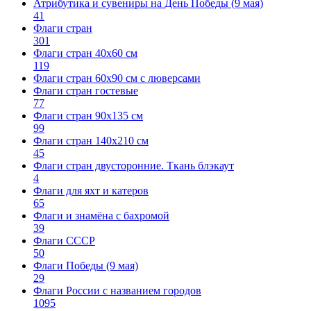
Атрибутика и сувениры на День Победы (9 мая)
41
Флаги стран
301
Флаги стран 40х60 см
119
Флаги стран 60x90 см с люверсами
Флаги стран гостевые
77
Флаги стран 90х135 см
99
Флаги стран 140х210 см
45
Флаги стран двусторонние. Ткань блэкаут
4
Флаги для яхт и катеров
65
Флаги и знамёна с бахромой
39
Флаги СССР
50
Флаги Победы (9 мая)
29
Флаги России с названием городов
1095