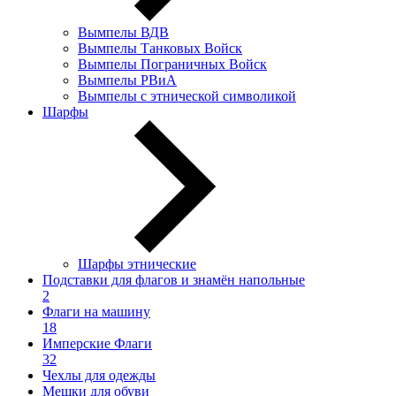
Вымпелы ВДВ
Вымпелы Танковых Войск
Вымпелы Пограничных Войск
Вымпелы РВиА
Вымпелы с этнической символикой
Шарфы
Шарфы этнические
Подставки для флагов и знамён напольные
2
Флаги на машину
18
Имперские Флаги
32
Чехлы для одежды
Мешки для обуви