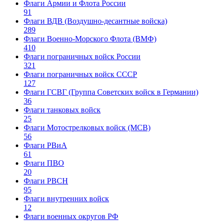
Флаги Армии и Флота России
91
Флаги ВДВ (Воздушно-десантные войска)
289
Флаги Военно-Морского Флота (ВМФ)
410
Флаги пограничных войск России
321
Флаги пограничных войск СССР
127
Флаги ГСВГ (Группа Советских войск в Германии)
36
Флаги танковых войск
25
Флаги Мотострелковых войск (МСВ)
56
Флаги РВиА
61
Флаги ПВО
20
Флаги РВСН
95
Флаги внутренних войск
12
Флаги военных округов РФ