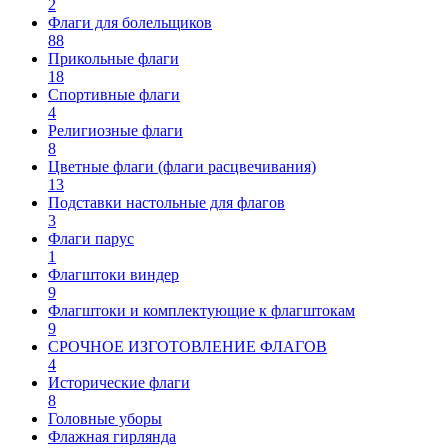
2
Флаги для болельщиков
88
Прикольные флаги
18
Спортивные флаги
4
Религиозные флаги
8
Цветные флаги (флаги расцвечивания)
13
Подставки настольные для флагов
3
Флаги парус
1
Флагштоки виндер
9
Флагштоки и комплектующие к флагштокам
9
СРОЧНОЕ ИЗГОТОВЛЕНИЕ ФЛАГОВ
4
Исторические флаги
8
Головные уборы
Флажная гирлянда