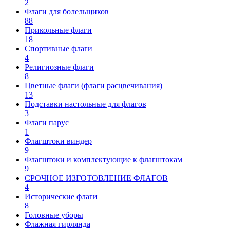
2
Флаги для болельщиков
88
Прикольные флаги
18
Спортивные флаги
4
Религиозные флаги
8
Цветные флаги (флаги расцвечивания)
13
Подставки настольные для флагов
3
Флаги парус
1
Флагштоки виндер
9
Флагштоки и комплектующие к флагштокам
9
СРОЧНОЕ ИЗГОТОВЛЕНИЕ ФЛАГОВ
4
Исторические флаги
8
Головные уборы
Флажная гирлянда