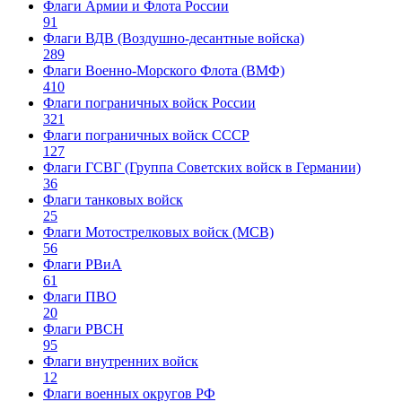
Флаги Армии и Флота России
91
Флаги ВДВ (Воздушно-десантные войска)
289
Флаги Военно-Морского Флота (ВМФ)
410
Флаги пограничных войск России
321
Флаги пограничных войск СССР
127
Флаги ГСВГ (Группа Советских войск в Германии)
36
Флаги танковых войск
25
Флаги Мотострелковых войск (МСВ)
56
Флаги РВиА
61
Флаги ПВО
20
Флаги РВСН
95
Флаги внутренних войск
12
Флаги военных округов РФ