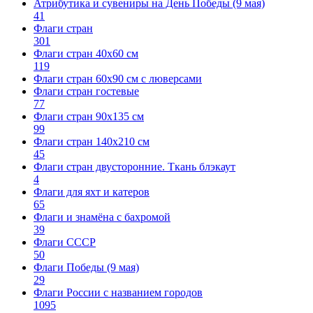
Атрибутика и сувениры на День Победы (9 мая)
41
Флаги стран
301
Флаги стран 40х60 см
119
Флаги стран 60x90 см с люверсами
Флаги стран гостевые
77
Флаги стран 90х135 см
99
Флаги стран 140х210 см
45
Флаги стран двусторонние. Ткань блэкаут
4
Флаги для яхт и катеров
65
Флаги и знамёна с бахромой
39
Флаги СССР
50
Флаги Победы (9 мая)
29
Флаги России с названием городов
1095