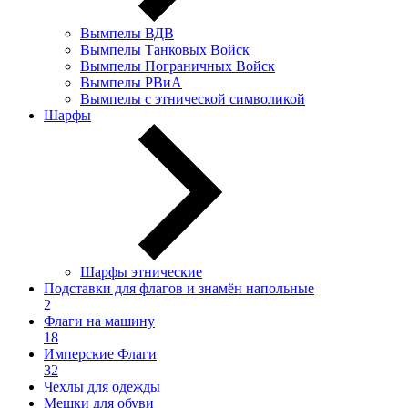
Вымпелы ВДВ
Вымпелы Танковых Войск
Вымпелы Пограничных Войск
Вымпелы РВиА
Вымпелы с этнической символикой
Шарфы
Шарфы этнические
Подставки для флагов и знамён напольные
2
Флаги на машину
18
Имперские Флаги
32
Чехлы для одежды
Мешки для обуви