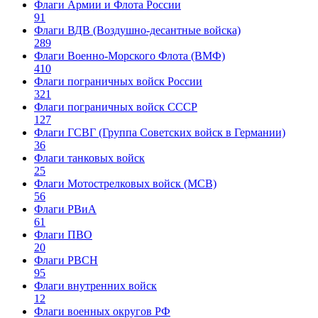
Флаги Армии и Флота России
91
Флаги ВДВ (Воздушно-десантные войска)
289
Флаги Военно-Морского Флота (ВМФ)
410
Флаги пограничных войск России
321
Флаги пограничных войск СССР
127
Флаги ГСВГ (Группа Советских войск в Германии)
36
Флаги танковых войск
25
Флаги Мотострелковых войск (МСВ)
56
Флаги РВиА
61
Флаги ПВО
20
Флаги РВСН
95
Флаги внутренних войск
12
Флаги военных округов РФ