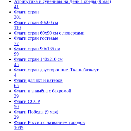
Атрибутика и сувениры на День Победы (9 мая)
41
Флаги стран
301
Флаги стран 40х60 см
119
Флаги стран 60x90 см с люверсами
Флаги стран гостевые
77
Флаги стран 90х135 см
99
Флаги стран 140х210 см
45
Флаги стран двусторонние. Ткань блэкаут
4
Флаги для яхт и катеров
65
Флаги и знамёна с бахромой
39
Флаги СССР
50
Флаги Победы (9 мая)
29
Флаги России с названием городов
1095