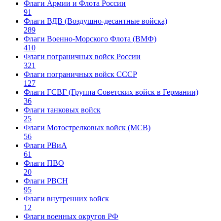
Флаги Армии и Флота России
91
Флаги ВДВ (Воздушно-десантные войска)
289
Флаги Военно-Морского Флота (ВМФ)
410
Флаги пограничных войск России
321
Флаги пограничных войск СССР
127
Флаги ГСВГ (Группа Советских войск в Германии)
36
Флаги танковых войск
25
Флаги Мотострелковых войск (МСВ)
56
Флаги РВиА
61
Флаги ПВО
20
Флаги РВСН
95
Флаги внутренних войск
12
Флаги военных округов РФ