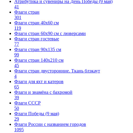
Атрибутика и сувениры на День Победы (9 мая)
41
Флаги стран
301
Флаги стран 40х60 см
119
Флаги стран 60x90 см с люверсами
Флаги стран гостевые
77
Флаги стран 90х135 см
99
Флаги стран 140х210 см
45
Флаги стран двусторонние. Ткань блэкаут
4
Флаги для яхт и катеров
65
Флаги и знамёна с бахромой
39
Флаги СССР
50
Флаги Победы (9 мая)
29
Флаги России с названием городов
1095