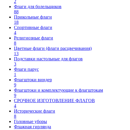
2
Флаги для болельщиков
88
Прикольные флаги
18
Спортивные флаги
4
Религиозные флаги
8
Цветные флаги (флаги расцвечивания)
13
Подставки настольные для флагов
3
Флаги парус
1
Флагштоки виндер
9
Флагштоки и комплектующие к флагштокам
9
СРОЧНОЕ ИЗГОТОВЛЕНИЕ ФЛАГОВ
4
Исторические флаги
8
Головные уборы
Флажная гирлянда