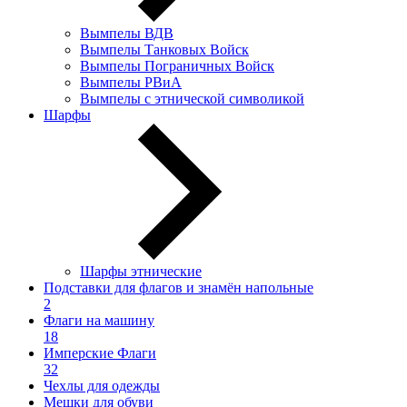
Вымпелы ВДВ
Вымпелы Танковых Войск
Вымпелы Пограничных Войск
Вымпелы РВиА
Вымпелы с этнической символикой
Шарфы
Шарфы этнические
Подставки для флагов и знамён напольные
2
Флаги на машину
18
Имперские Флаги
32
Чехлы для одежды
Мешки для обуви