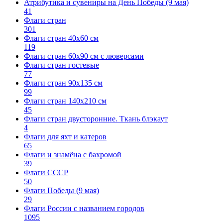
Атрибутика и сувениры на День Победы (9 мая)
41
Флаги стран
301
Флаги стран 40х60 см
119
Флаги стран 60x90 см с люверсами
Флаги стран гостевые
77
Флаги стран 90х135 см
99
Флаги стран 140х210 см
45
Флаги стран двусторонние. Ткань блэкаут
4
Флаги для яхт и катеров
65
Флаги и знамёна с бахромой
39
Флаги СССР
50
Флаги Победы (9 мая)
29
Флаги России с названием городов
1095