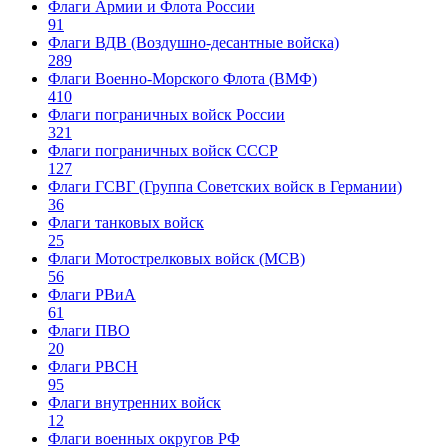
Флаги Армии и Флота России
91
Флаги ВДВ (Воздушно-десантные войска)
289
Флаги Военно-Морского Флота (ВМФ)
410
Флаги пограничных войск России
321
Флаги пограничных войск СССР
127
Флаги ГСВГ (Группа Советских войск в Германии)
36
Флаги танковых войск
25
Флаги Мотострелковых войск (МСВ)
56
Флаги РВиА
61
Флаги ПВО
20
Флаги РВСН
95
Флаги внутренних войск
12
Флаги военных округов РФ