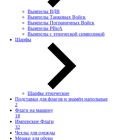
Вымпелы ВДВ
Вымпелы Танковых Войск
Вымпелы Пограничных Войск
Вымпелы РВиА
Вымпелы с этнической символикой
Шарфы
Шарфы этнические
Подставки для флагов и знамён напольные
2
Флаги на машину
18
Имперские Флаги
32
Чехлы для одежды
Мешки для обуви