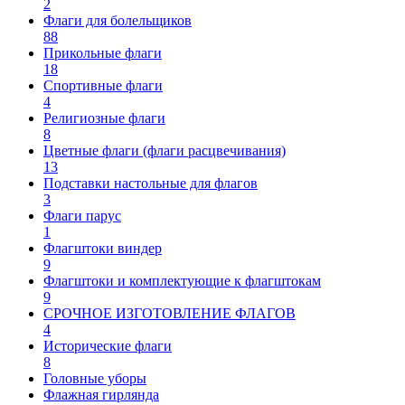
2
Флаги для болельщиков
88
Прикольные флаги
18
Спортивные флаги
4
Религиозные флаги
8
Цветные флаги (флаги расцвечивания)
13
Подставки настольные для флагов
3
Флаги парус
1
Флагштоки виндер
9
Флагштоки и комплектующие к флагштокам
9
СРОЧНОЕ ИЗГОТОВЛЕНИЕ ФЛАГОВ
4
Исторические флаги
8
Головные уборы
Флажная гирлянда