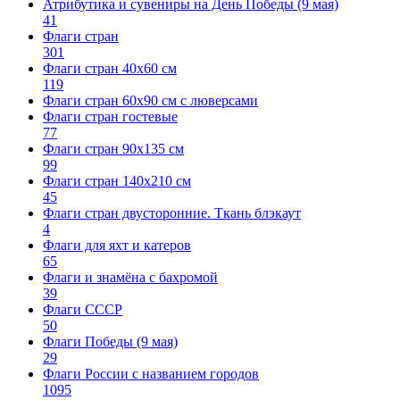
Атрибутика и сувениры на День Победы (9 мая)
41
Флаги стран
301
Флаги стран 40х60 см
119
Флаги стран 60x90 см с люверсами
Флаги стран гостевые
77
Флаги стран 90х135 см
99
Флаги стран 140х210 см
45
Флаги стран двусторонние. Ткань блэкаут
4
Флаги для яхт и катеров
65
Флаги и знамёна с бахромой
39
Флаги СССР
50
Флаги Победы (9 мая)
29
Флаги России с названием городов
1095