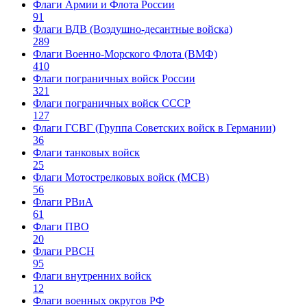
Флаги Армии и Флота России
91
Флаги ВДВ (Воздушно-десантные войска)
289
Флаги Военно-Морского Флота (ВМФ)
410
Флаги пограничных войск России
321
Флаги пограничных войск СССР
127
Флаги ГСВГ (Группа Советских войск в Германии)
36
Флаги танковых войск
25
Флаги Мотострелковых войск (МСВ)
56
Флаги РВиА
61
Флаги ПВО
20
Флаги РВСН
95
Флаги внутренних войск
12
Флаги военных округов РФ