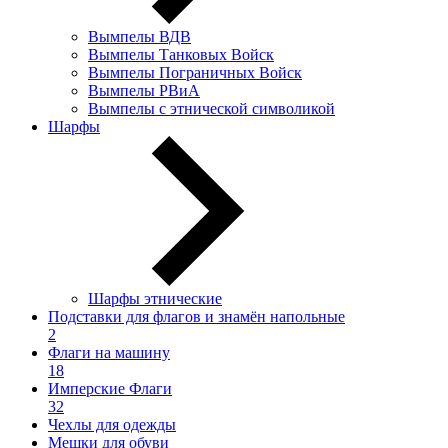
Вымпелы ВДВ
Вымпелы Танковых Войск
Вымпелы Пограничных Войск
Вымпелы РВиА
Вымпелы с этнической символикой
Шарфы
Шарфы этнические
Подставки для флагов и знамён напольные
2
Флаги на машину
18
Имперские Флаги
32
Чехлы для одежды
Мешки для обуви