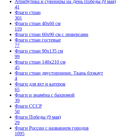
Атрибутика и сувениры на День Победы (9 мая)
41
Флаги стран
301
Флаги стран 40х60 см
119
Флаги стран 60x90 см с люверсами
Флаги стран гостевые
77
Флаги стран 90х135 см
99
Флаги стран 140х210 см
45
Флаги стран двусторонние. Ткань блэкаут
4
Флаги для яхт и катеров
65
Флаги и знамёна с бахромой
39
Флаги СССР
50
Флаги Победы (9 мая)
29
Флаги России с названием городов
1095