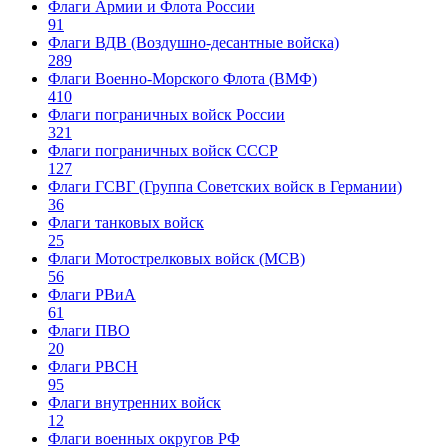
Флаги Армии и Флота России
91
Флаги ВДВ (Воздушно-десантные войска)
289
Флаги Военно-Морского Флота (ВМФ)
410
Флаги пограничных войск России
321
Флаги пограничных войск СССР
127
Флаги ГСВГ (Группа Советских войск в Германии)
36
Флаги танковых войск
25
Флаги Мотострелковых войск (МСВ)
56
Флаги РВиА
61
Флаги ПВО
20
Флаги РВСН
95
Флаги внутренних войск
12
Флаги военных округов РФ