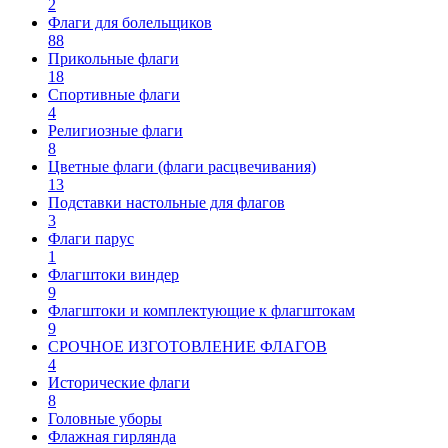
2
Флаги для болельщиков
88
Прикольные флаги
18
Спортивные флаги
4
Религиозные флаги
8
Цветные флаги (флаги расцвечивания)
13
Подставки настольные для флагов
3
Флаги парус
1
Флагштоки виндер
9
Флагштоки и комплектующие к флагштокам
9
СРОЧНОЕ ИЗГОТОВЛЕНИЕ ФЛАГОВ
4
Исторические флаги
8
Головные уборы
Флажная гирлянда