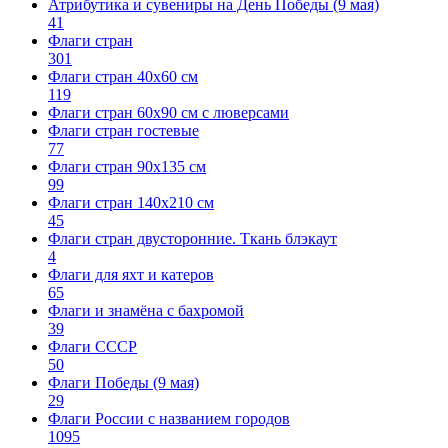
Атрибутика и сувениры на День Победы (9 мая)
41
Флаги стран
301
Флаги стран 40х60 см
119
Флаги стран 60x90 см с люверсами
Флаги стран гостевые
77
Флаги стран 90х135 см
99
Флаги стран 140х210 см
45
Флаги стран двусторонние. Ткань блэкаут
4
Флаги для яхт и катеров
65
Флаги и знамёна с бахромой
39
Флаги СССР
50
Флаги Победы (9 мая)
29
Флаги России с названием городов
1095