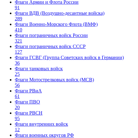
Флаги Армии и Флота России
91
Флаги ВДВ (Воздушно-десантные войска)
289
Флаги Военно-Морского Флота (ВМФ)
410
Флаги пограничных войск России
321
Флаги пограничных войск СССР
127
Флаги ГСВГ (Группа Советских войск в Германии)
36
Флаги танковых войск
25
Флаги Мотострелковых войск (МСВ)
56
Флаги РВиА
61
Флаги ПВО
20
Флаги РВСН
95
Флаги внутренних войск
12
Флаги военных округов РФ