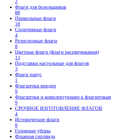
2
Флаги для болельщиков
88
Прикольные флаги
18
Спортивные флаги
4
Религиозные флаги
8
Цветные флаги (флаги расцвечивания)
13
Подставки настольные для флагов
3
Флаги парус
1
Флагштоки виндер
9
Флагштоки и комплектующие к флагштокам
9
СРОЧНОЕ ИЗГОТОВЛЕНИЕ ФЛАГОВ
4
Исторические флаги
8
Головные уборы
Флажная гирлянда