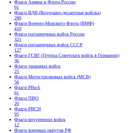
Флаги Армии и Флота России
91
Флаги ВДВ (Воздушно-десантные войска)
289
Флаги Военно-Морского Флота (ВМФ)
410
Флаги пограничных войск России
321
Флаги пограничных войск СССР
127
Флаги ГСВГ (Группа Советских войск в Германии)
36
Флаги танковых войск
25
Флаги Мотострелковых войск (МСВ)
56
Флаги РВиА
61
Флаги ПВО
20
Флаги РВСН
95
Флаги внутренних войск
12
Флаги военных округов РФ