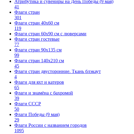
Атрибутика и сувениры на День Победы (9 мая)
41
Флаги стран
301
Флаги стран 40х60 см
119
Флаги стран 60x90 см с люверсами
Флаги стран гостевые
77
Флаги стран 90х135 см
99
Флаги стран 140х210 см
45
Флаги стран двусторонние. Ткань блэкаут
4
Флаги для яхт и катеров
65
Флаги и знамёна с бахромой
39
Флаги СССР
50
Флаги Победы (9 мая)
29
Флаги России с названием городов
1095