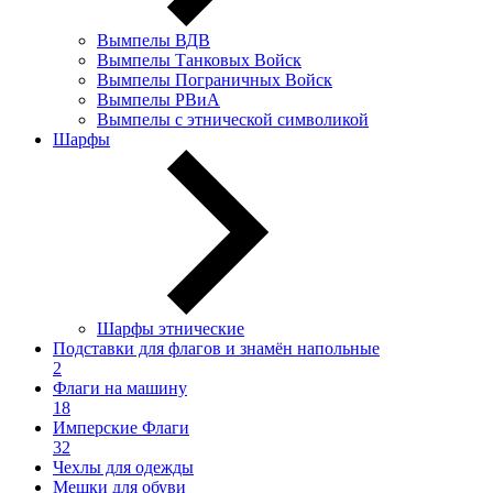
Вымпелы ВДВ
Вымпелы Танковых Войск
Вымпелы Пограничных Войск
Вымпелы РВиА
Вымпелы с этнической символикой
Шарфы
Шарфы этнические
Подставки для флагов и знамён напольные
2
Флаги на машину
18
Имперские Флаги
32
Чехлы для одежды
Мешки для обуви