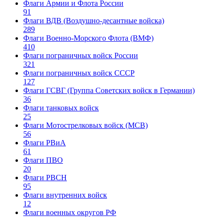
Флаги Армии и Флота России
91
Флаги ВДВ (Воздушно-десантные войска)
289
Флаги Военно-Морского Флота (ВМФ)
410
Флаги пограничных войск России
321
Флаги пограничных войск СССР
127
Флаги ГСВГ (Группа Советских войск в Германии)
36
Флаги танковых войск
25
Флаги Мотострелковых войск (МСВ)
56
Флаги РВиА
61
Флаги ПВО
20
Флаги РВСН
95
Флаги внутренних войск
12
Флаги военных округов РФ