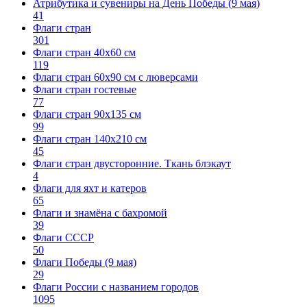
Атрибутика и сувениры на День Победы (9 мая)
41
Флаги стран
301
Флаги стран 40х60 см
119
Флаги стран 60x90 см с люверсами
Флаги стран гостевые
77
Флаги стран 90х135 см
99
Флаги стран 140х210 см
45
Флаги стран двусторонние. Ткань блэкаут
4
Флаги для яхт и катеров
65
Флаги и знамёна с бахромой
39
Флаги СССР
50
Флаги Победы (9 мая)
29
Флаги России с названием городов
1095