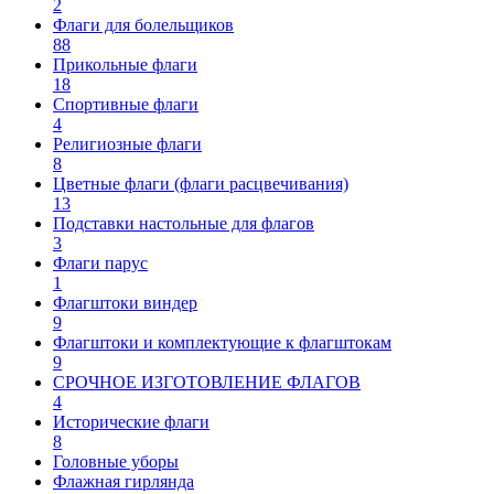
2
Флаги для болельщиков
88
Прикольные флаги
18
Спортивные флаги
4
Религиозные флаги
8
Цветные флаги (флаги расцвечивания)
13
Подставки настольные для флагов
3
Флаги парус
1
Флагштоки виндер
9
Флагштоки и комплектующие к флагштокам
9
СРОЧНОЕ ИЗГОТОВЛЕНИЕ ФЛАГОВ
4
Исторические флаги
8
Головные уборы
Флажная гирлянда