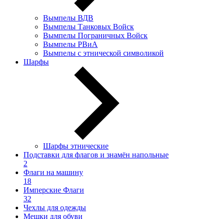
Вымпелы ВДВ
Вымпелы Танковых Войск
Вымпелы Пограничных Войск
Вымпелы РВиА
Вымпелы с этнической символикой
Шарфы
Шарфы этнические
Подставки для флагов и знамён напольные
2
Флаги на машину
18
Имперские Флаги
32
Чехлы для одежды
Мешки для обуви