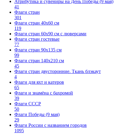
Атрибутика и сувениры на День Победы (9 мая)
41
Флаги стран
301
Флаги стран 40х60 см
119
Флаги стран 60x90 см с люверсами
Флаги стран гостевые
77
Флаги стран 90х135 см
99
Флаги стран 140х210 см
45
Флаги стран двусторонние. Ткань блэкаут
4
Флаги для яхт и катеров
65
Флаги и знамёна с бахромой
39
Флаги СССР
50
Флаги Победы (9 мая)
29
Флаги России с названием городов
1095