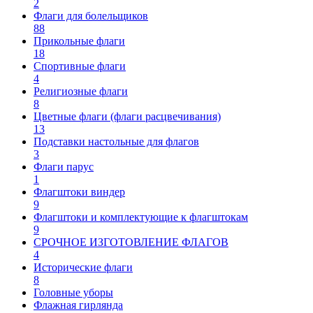
2
Флаги для болельщиков
88
Прикольные флаги
18
Спортивные флаги
4
Религиозные флаги
8
Цветные флаги (флаги расцвечивания)
13
Подставки настольные для флагов
3
Флаги парус
1
Флагштоки виндер
9
Флагштоки и комплектующие к флагштокам
9
СРОЧНОЕ ИЗГОТОВЛЕНИЕ ФЛАГОВ
4
Исторические флаги
8
Головные уборы
Флажная гирлянда