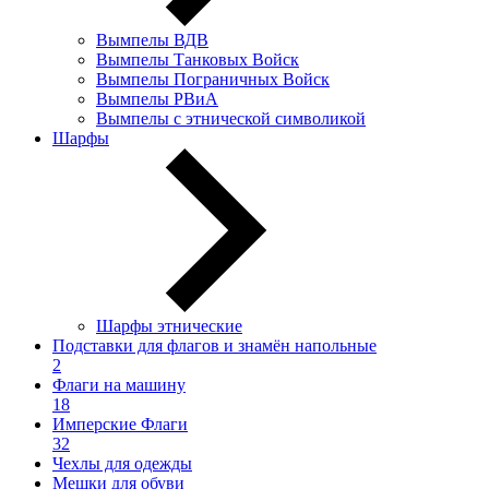
Вымпелы ВДВ
Вымпелы Танковых Войск
Вымпелы Пограничных Войск
Вымпелы РВиА
Вымпелы с этнической символикой
Шарфы
Шарфы этнические
Подставки для флагов и знамён напольные
2
Флаги на машину
18
Имперские Флаги
32
Чехлы для одежды
Мешки для обуви