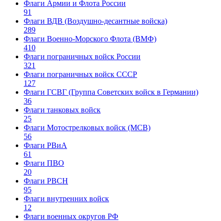
Флаги Армии и Флота России
91
Флаги ВДВ (Воздушно-десантные войска)
289
Флаги Военно-Морского Флота (ВМФ)
410
Флаги пограничных войск России
321
Флаги пограничных войск СССР
127
Флаги ГСВГ (Группа Советских войск в Германии)
36
Флаги танковых войск
25
Флаги Мотострелковых войск (МСВ)
56
Флаги РВиА
61
Флаги ПВО
20
Флаги РВСН
95
Флаги внутренних войск
12
Флаги военных округов РФ