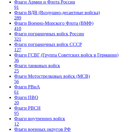
Флаги Армии и Флота России
91
Флаги ВДВ (Воздушно-десантные войска)
289
Флаги Военно-Морского Флота (ВМФ)
410
Флаги пограничных войск России
321
Флаги пограничных войск СССР
127
Флаги ГСВГ (Группа Советских войск в Германии)
36
Флаги танковых войск
25
Флаги Мотострелковых войск (МСВ)
56
Флаги РВиА
61
Флаги ПВО
20
Флаги РВСН
95
Флаги внутренних войск
12
Флаги военных округов РФ