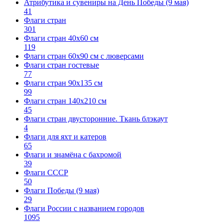
Атрибутика и сувениры на День Победы (9 мая)
41
Флаги стран
301
Флаги стран 40х60 см
119
Флаги стран 60x90 см с люверсами
Флаги стран гостевые
77
Флаги стран 90х135 см
99
Флаги стран 140х210 см
45
Флаги стран двусторонние. Ткань блэкаут
4
Флаги для яхт и катеров
65
Флаги и знамёна с бахромой
39
Флаги СССР
50
Флаги Победы (9 мая)
29
Флаги России с названием городов
1095