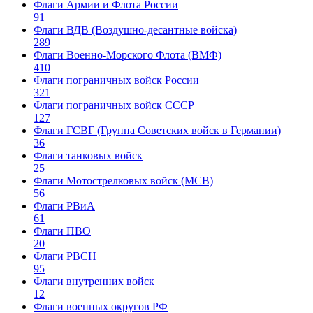
Флаги Армии и Флота России
91
Флаги ВДВ (Воздушно-десантные войска)
289
Флаги Военно-Морского Флота (ВМФ)
410
Флаги пограничных войск России
321
Флаги пограничных войск СССР
127
Флаги ГСВГ (Группа Советских войск в Германии)
36
Флаги танковых войск
25
Флаги Мотострелковых войск (МСВ)
56
Флаги РВиА
61
Флаги ПВО
20
Флаги РВСН
95
Флаги внутренних войск
12
Флаги военных округов РФ