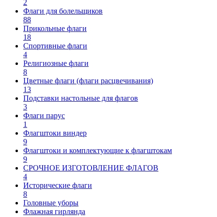
2
Флаги для болельщиков
88
Прикольные флаги
18
Спортивные флаги
4
Религиозные флаги
8
Цветные флаги (флаги расцвечивания)
13
Подставки настольные для флагов
3
Флаги парус
1
Флагштоки виндер
9
Флагштоки и комплектующие к флагштокам
9
СРОЧНОЕ ИЗГОТОВЛЕНИЕ ФЛАГОВ
4
Исторические флаги
8
Головные уборы
Флажная гирлянда