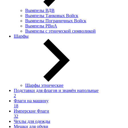
Вымпелы ВДВ
Вымпелы Танковых Войск
Вымпелы Пограничных Войск
Вымпелы РВиА
Вымпелы с этнической символикой
Шарфы
Шарфы этнические
Подставки для флагов и знамён напольные
2
Флаги на машину
18
Имперские Флаги
32
Чехлы для одежды
Мешки для обуви