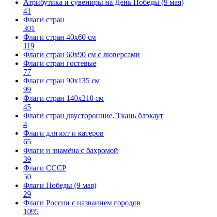
Атрибутика и сувениры на День Победы (9 мая)
41
Флаги стран
301
Флаги стран 40х60 см
119
Флаги стран 60x90 см с люверсами
Флаги стран гостевые
77
Флаги стран 90х135 см
99
Флаги стран 140х210 см
45
Флаги стран двусторонние. Ткань блэкаут
4
Флаги для яхт и катеров
65
Флаги и знамёна с бахромой
39
Флаги СССР
50
Флаги Победы (9 мая)
29
Флаги России с названием городов
1095