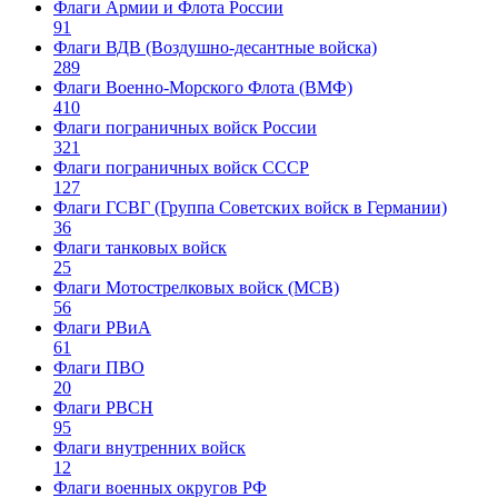
Флаги Армии и Флота России
91
Флаги ВДВ (Воздушно-десантные войска)
289
Флаги Военно-Морского Флота (ВМФ)
410
Флаги пограничных войск России
321
Флаги пограничных войск СССР
127
Флаги ГСВГ (Группа Советских войск в Германии)
36
Флаги танковых войск
25
Флаги Мотострелковых войск (МСВ)
56
Флаги РВиА
61
Флаги ПВО
20
Флаги РВСН
95
Флаги внутренних войск
12
Флаги военных округов РФ