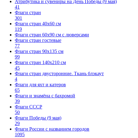
Атрибутика и сувениры на День Победы (9 мая)
41
Флаги стран
301
Флаги стран 40х60 см
119
Флаги стран 60x90 см с люверсами
Флаги стран гостевые
77
Флаги стран 90х135 см
99
Флаги стран 140х210 см
45
Флаги стран двусторонние. Ткань блэкаут
4
Флаги для яхт и катеров
65
Флаги и знамёна с бахромой
39
Флаги СССР
50
Флаги Победы (9 мая)
29
Флаги России с названием городов
1095