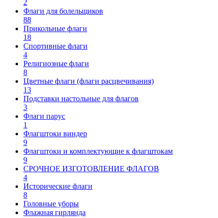
2
Флаги для болельщиков
88
Прикольные флаги
18
Спортивные флаги
4
Религиозные флаги
8
Цветные флаги (флаги расцвечивания)
13
Подставки настольные для флагов
3
Флаги парус
1
Флагштоки виндер
9
Флагштоки и комплектующие к флагштокам
9
СРОЧНОЕ ИЗГОТОВЛЕНИЕ ФЛАГОВ
4
Исторические флаги
8
Головные уборы
Флажная гирлянда