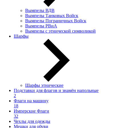
Вымпелы ВДВ
Вымпелы Танковых Войск
Вымпелы Пограничных Войск
Вымпелы РВиА
Вымпелы с этнической символикой
Шарфы
Шарфы этнические
Подставки для флагов и знамён напольные
2
Флаги на машину
18
Имперские Флаги
32
Чехлы для одежды
Мешки для обуви