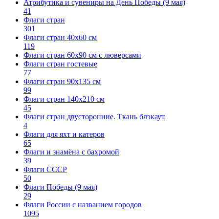
Атрибутика и сувениры на День Победы (9 мая)
41
Флаги стран
301
Флаги стран 40х60 см
119
Флаги стран 60x90 см с люверсами
Флаги стран гостевые
77
Флаги стран 90х135 см
99
Флаги стран 140х210 см
45
Флаги стран двусторонние. Ткань блэкаут
4
Флаги для яхт и катеров
65
Флаги и знамёна с бахромой
39
Флаги СССР
50
Флаги Победы (9 мая)
29
Флаги России с названием городов
1095