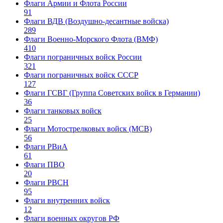
Флаги Армии и Флота России
91
Флаги ВДВ (Воздушно-десантные войска)
289
Флаги Военно-Морского Флота (ВМФ)
410
Флаги пограничных войск России
321
Флаги пограничных войск СССР
127
Флаги ГСВГ (Группа Советских войск в Германии)
36
Флаги танковых войск
25
Флаги Мотострелковых войск (МСВ)
56
Флаги РВиА
61
Флаги ПВО
20
Флаги РВСН
95
Флаги внутренних войск
12
Флаги военных округов РФ