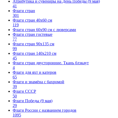
Атрибутика и сувениры на День Победы (9 мая)
41
Флаги стран
301
Флаги стран 40х60 см
119
Флаги стран 60x90 см с люверсами
Флаги стран гостевые
77
Флаги стран 90х135 см
99
Флаги стран 140х210 см
45
Флаги стран двусторонние. Ткань блэкаут
4
Флаги для яхт и катеров
65
Флаги и знамёна с бахромой
39
Флаги СССР
50
Флаги Победы (9 мая)
29
Флаги России с названием городов
1095