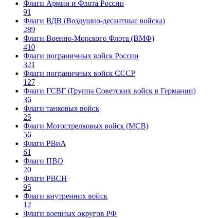
Флаги Армии и Флота России
91
Флаги ВДВ (Воздушно-десантные войска)
289
Флаги Военно-Морского Флота (ВМФ)
410
Флаги пограничных войск России
321
Флаги пограничных войск СССР
127
Флаги ГСВГ (Группа Советских войск в Германии)
36
Флаги танковых войск
25
Флаги Мотострелковых войск (МСВ)
56
Флаги РВиА
61
Флаги ПВО
20
Флаги РВСН
95
Флаги внутренних войск
12
Флаги военных округов РФ