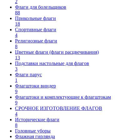
2
Флаги для болельщиков
88
Прикольные флаги
18
Спортивные флаги
4
Религиозные флаги
8
Цветные флаги (флаги расцвечивания)
13
Подставки настольные для флагов
3
Флаги парус
1
Флагштоки виндер
9
Флагштоки и комплектующие к флагштокам
9
СРОЧНОЕ ИЗГОТОВЛЕНИЕ ФЛАГОВ
4
Исторические флаги
8
Головные уборы
Флажная гирлянда