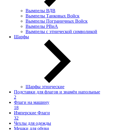
Вымпелы ВДВ
Вымпелы Танковых Войск
Вымпелы Пограничных Войск
Вымпелы РВиА
Вымпелы с этнической символикой
Шарфы
Шарфы этнические
Подставки для флагов и знамён напольные
2
Флаги на машину
18
Имперские Флаги
32
Чехлы для одежды
Мешки для обуви