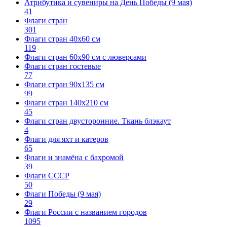
Атрибутика и сувениры на День Победы (9 мая)
41
Флаги стран
301
Флаги стран 40х60 см
119
Флаги стран 60x90 см с люверсами
Флаги стран гостевые
77
Флаги стран 90х135 см
99
Флаги стран 140х210 см
45
Флаги стран двусторонние. Ткань блэкаут
4
Флаги для яхт и катеров
65
Флаги и знамёна с бахромой
39
Флаги СССР
50
Флаги Победы (9 мая)
29
Флаги России с названием городов
1095