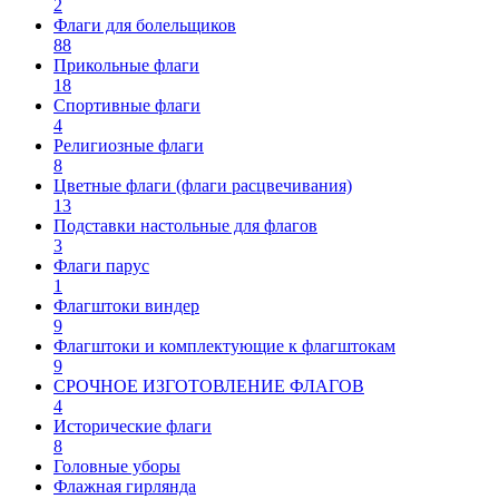
2
Флаги для болельщиков
88
Прикольные флаги
18
Спортивные флаги
4
Религиозные флаги
8
Цветные флаги (флаги расцвечивания)
13
Подставки настольные для флагов
3
Флаги парус
1
Флагштоки виндер
9
Флагштоки и комплектующие к флагштокам
9
СРОЧНОЕ ИЗГОТОВЛЕНИЕ ФЛАГОВ
4
Исторические флаги
8
Головные уборы
Флажная гирлянда