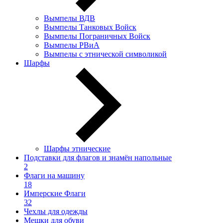
Вымпелы ВДВ
Вымпелы Танковых Войск
Вымпелы Пограничных Войск
Вымпелы РВиА
Вымпелы с этнической символикой
Шарфы
Шарфы этнические
Подставки для флагов и знамён напольные
2
Флаги на машину
18
Имперские Флаги
32
Чехлы для одежды
Мешки для обуви