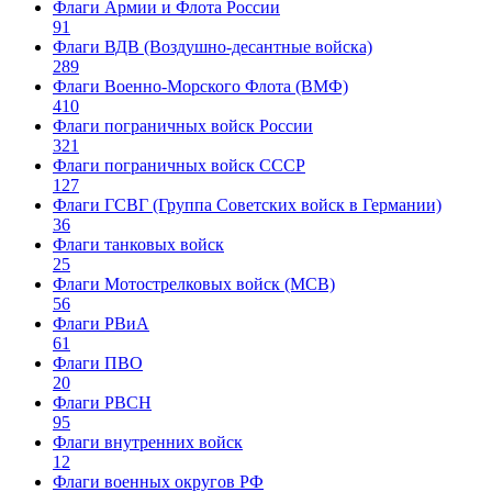
Флаги Армии и Флота России
91
Флаги ВДВ (Воздушно-десантные войска)
289
Флаги Военно-Морского Флота (ВМФ)
410
Флаги пограничных войск России
321
Флаги пограничных войск СССР
127
Флаги ГСВГ (Группа Советских войск в Германии)
36
Флаги танковых войск
25
Флаги Мотострелковых войск (МСВ)
56
Флаги РВиА
61
Флаги ПВО
20
Флаги РВСН
95
Флаги внутренних войск
12
Флаги военных округов РФ