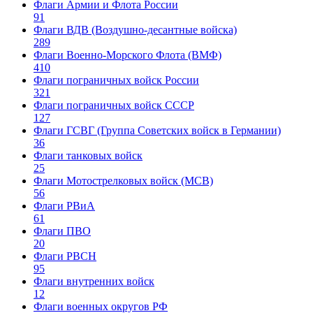
Флаги Армии и Флота России
91
Флаги ВДВ (Воздушно-десантные войска)
289
Флаги Военно-Морского Флота (ВМФ)
410
Флаги пограничных войск России
321
Флаги пограничных войск СССР
127
Флаги ГСВГ (Группа Советских войск в Германии)
36
Флаги танковых войск
25
Флаги Мотострелковых войск (МСВ)
56
Флаги РВиА
61
Флаги ПВО
20
Флаги РВСН
95
Флаги внутренних войск
12
Флаги военных округов РФ