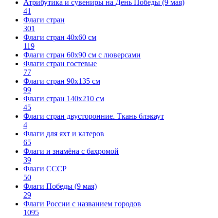
Атрибутика и сувениры на День Победы (9 мая)
41
Флаги стран
301
Флаги стран 40х60 см
119
Флаги стран 60x90 см с люверсами
Флаги стран гостевые
77
Флаги стран 90х135 см
99
Флаги стран 140х210 см
45
Флаги стран двусторонние. Ткань блэкаут
4
Флаги для яхт и катеров
65
Флаги и знамёна с бахромой
39
Флаги СССР
50
Флаги Победы (9 мая)
29
Флаги России с названием городов
1095