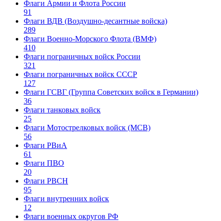
Флаги Армии и Флота России
91
Флаги ВДВ (Воздушно-десантные войска)
289
Флаги Военно-Морского Флота (ВМФ)
410
Флаги пограничных войск России
321
Флаги пограничных войск СССР
127
Флаги ГСВГ (Группа Советских войск в Германии)
36
Флаги танковых войск
25
Флаги Мотострелковых войск (МСВ)
56
Флаги РВиА
61
Флаги ПВО
20
Флаги РВСН
95
Флаги внутренних войск
12
Флаги военных округов РФ