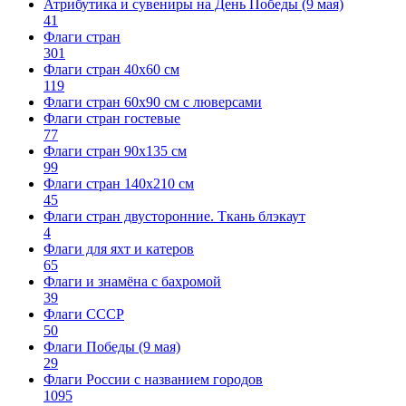
Атрибутика и сувениры на День Победы (9 мая)
41
Флаги стран
301
Флаги стран 40х60 см
119
Флаги стран 60x90 см с люверсами
Флаги стран гостевые
77
Флаги стран 90х135 см
99
Флаги стран 140х210 см
45
Флаги стран двусторонние. Ткань блэкаут
4
Флаги для яхт и катеров
65
Флаги и знамёна с бахромой
39
Флаги СССР
50
Флаги Победы (9 мая)
29
Флаги России с названием городов
1095