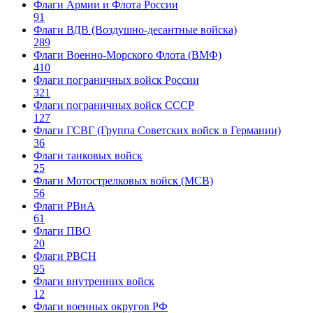
Флаги Армии и Флота России
91
Флаги ВДВ (Воздушно-десантные войска)
289
Флаги Военно-Морского Флота (ВМФ)
410
Флаги пограничных войск России
321
Флаги пограничных войск СССР
127
Флаги ГСВГ (Группа Советских войск в Германии)
36
Флаги танковых войск
25
Флаги Мотострелковых войск (МСВ)
56
Флаги РВиА
61
Флаги ПВО
20
Флаги РВСН
95
Флаги внутренних войск
12
Флаги военных округов РФ