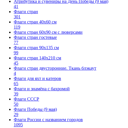
Атрибутика и сувениры на День Победы (9 мая)
41
Флаги стран
301
Флаги стран 40х60 см
119
Флаги стран 60x90 см с люверсами
Флаги стран гостевые
77
Флаги стран 90х135 см
99
Флаги стран 140х210 см
45
Флаги стран двусторонние. Ткань блэкаут
4
Флаги для яхт и катеров
65
Флаги и знамёна с бахромой
39
Флаги СССР
50
Флаги Победы (9 мая)
29
Флаги России с названием городов
1095