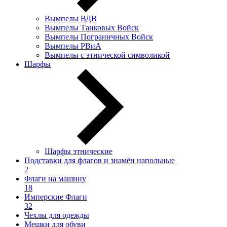
Вымпелы ВДВ
Вымпелы Танковых Войск
Вымпелы Пограничных Войск
Вымпелы РВиА
Вымпелы с этнической символикой
Шарфы
Шарфы этнические
Подставки для флагов и знамён напольные
2
Флаги на машину
18
Имперские Флаги
32
Чехлы для одежды
Мешки для обуви