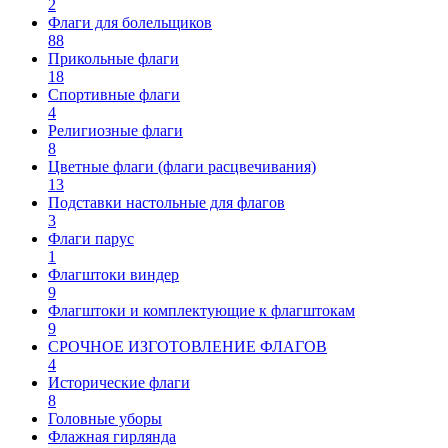
2
Флаги для болельщиков
88
Прикольные флаги
18
Спортивные флаги
4
Религиозные флаги
8
Цветные флаги (флаги расцвечивания)
13
Подставки настольные для флагов
3
Флаги парус
1
Флагштоки виндер
9
Флагштоки и комплектующие к флагштокам
9
СРОЧНОЕ ИЗГОТОВЛЕНИЕ ФЛАГОВ
4
Исторические флаги
8
Головные уборы
Флажная гирлянда