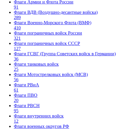
Флаги Армии и Флота России
91
Флаги ВДВ (Воздушно-десантные войска)
289
Флаги Военно-Морского Флота (ВМФ)
410
Флаги пограничных войск России
321
Флаги пограничных войск СССР
127
Флаги ГСВГ (Группа Советских войск в Германии)
36
Флаги танковых войск
25
Флаги Мотострелковых войск (МСВ)
56
Флаги РВиА
61
Флаги ПВО
20
Флаги РВСН
95
Флаги внутренних войск
12
Флаги военных округов РФ