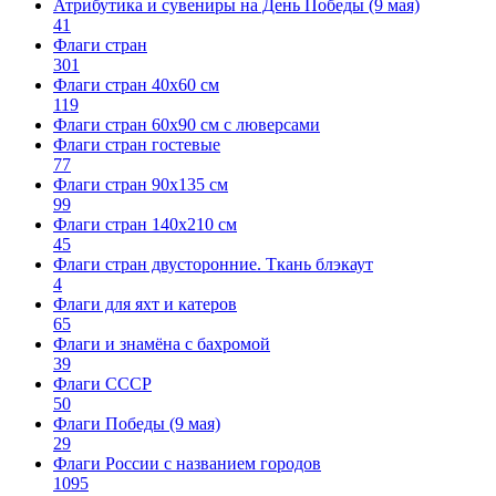
Атрибутика и сувениры на День Победы (9 мая)
41
Флаги стран
301
Флаги стран 40х60 см
119
Флаги стран 60x90 см с люверсами
Флаги стран гостевые
77
Флаги стран 90х135 см
99
Флаги стран 140х210 см
45
Флаги стран двусторонние. Ткань блэкаут
4
Флаги для яхт и катеров
65
Флаги и знамёна с бахромой
39
Флаги СССР
50
Флаги Победы (9 мая)
29
Флаги России с названием городов
1095