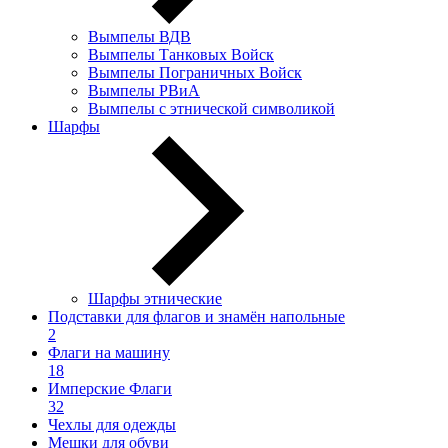
Вымпелы ВДВ
Вымпелы Танковых Войск
Вымпелы Пограничных Войск
Вымпелы РВиА
Вымпелы с этнической символикой
Шарфы
Шарфы этнические
Подставки для флагов и знамён напольные
2
Флаги на машину
18
Имперские Флаги
32
Чехлы для одежды
Мешки для обуви