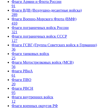
Флаги Армии и Флота России
91
Флаги ВДВ (Воздушно-десантные войска)
289
Флаги Военно-Морского Флота (ВМФ)
410
Флаги пограничных войск России
321
Флаги пограничных войск СССР
127
Флаги ГСВГ (Группа Советских войск в Германии)
36
Флаги танковых войск
25
Флаги Мотострелковых войск (МСВ)
56
Флаги РВиА
61
Флаги ПВО
20
Флаги РВСН
95
Флаги внутренних войск
12
Флаги военных округов РФ