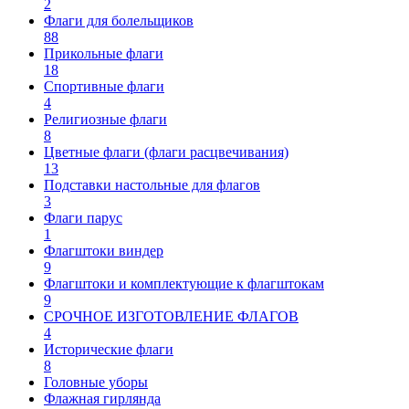
2
Флаги для болельщиков
88
Прикольные флаги
18
Спортивные флаги
4
Религиозные флаги
8
Цветные флаги (флаги расцвечивания)
13
Подставки настольные для флагов
3
Флаги парус
1
Флагштоки виндер
9
Флагштоки и комплектующие к флагштокам
9
СРОЧНОЕ ИЗГОТОВЛЕНИЕ ФЛАГОВ
4
Исторические флаги
8
Головные уборы
Флажная гирлянда