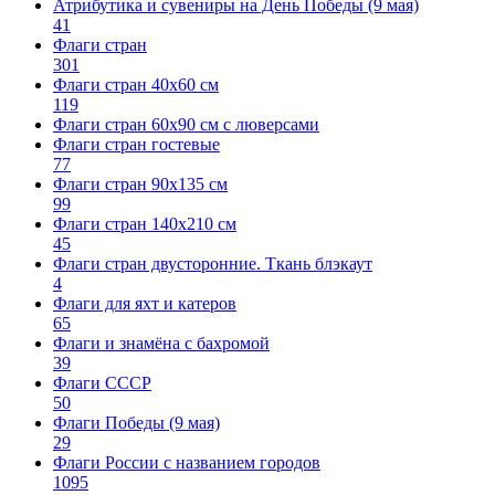
Атрибутика и сувениры на День Победы (9 мая)
41
Флаги стран
301
Флаги стран 40х60 см
119
Флаги стран 60x90 см с люверсами
Флаги стран гостевые
77
Флаги стран 90х135 см
99
Флаги стран 140х210 см
45
Флаги стран двусторонние. Ткань блэкаут
4
Флаги для яхт и катеров
65
Флаги и знамёна с бахромой
39
Флаги СССР
50
Флаги Победы (9 мая)
29
Флаги России с названием городов
1095