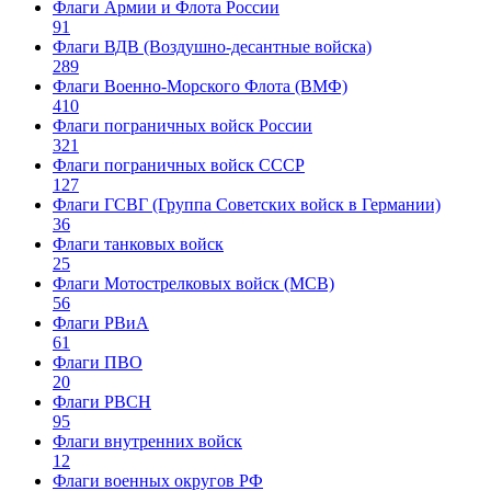
Флаги Армии и Флота России
91
Флаги ВДВ (Воздушно-десантные войска)
289
Флаги Военно-Морского Флота (ВМФ)
410
Флаги пограничных войск России
321
Флаги пограничных войск СССР
127
Флаги ГСВГ (Группа Советских войск в Германии)
36
Флаги танковых войск
25
Флаги Мотострелковых войск (МСВ)
56
Флаги РВиА
61
Флаги ПВО
20
Флаги РВСН
95
Флаги внутренних войск
12
Флаги военных округов РФ