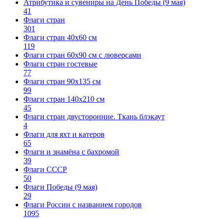
Атрибутика и сувениры на День Победы (9 мая)
41
Флаги стран
301
Флаги стран 40х60 см
119
Флаги стран 60x90 см с люверсами
Флаги стран гостевые
77
Флаги стран 90х135 см
99
Флаги стран 140х210 см
45
Флаги стран двусторонние. Ткань блэкаут
4
Флаги для яхт и катеров
65
Флаги и знамёна с бахромой
39
Флаги СССР
50
Флаги Победы (9 мая)
29
Флаги России с названием городов
1095