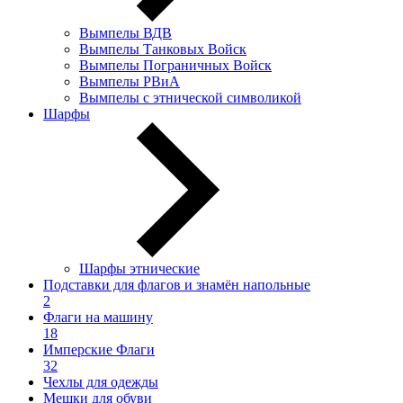
Вымпелы ВДВ
Вымпелы Танковых Войск
Вымпелы Пограничных Войск
Вымпелы РВиА
Вымпелы с этнической символикой
Шарфы
Шарфы этнические
Подставки для флагов и знамён напольные
2
Флаги на машину
18
Имперские Флаги
32
Чехлы для одежды
Мешки для обуви