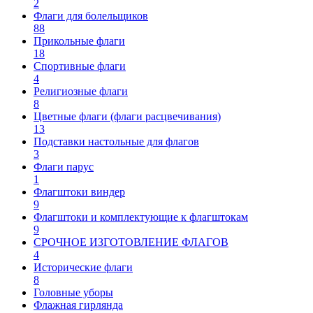
2
Флаги для болельщиков
88
Прикольные флаги
18
Спортивные флаги
4
Религиозные флаги
8
Цветные флаги (флаги расцвечивания)
13
Подставки настольные для флагов
3
Флаги парус
1
Флагштоки виндер
9
Флагштоки и комплектующие к флагштокам
9
СРОЧНОЕ ИЗГОТОВЛЕНИЕ ФЛАГОВ
4
Исторические флаги
8
Головные уборы
Флажная гирлянда