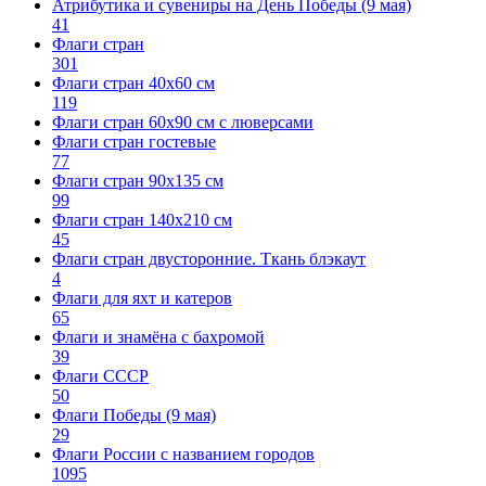
Атрибутика и сувениры на День Победы (9 мая)
41
Флаги стран
301
Флаги стран 40х60 см
119
Флаги стран 60x90 см с люверсами
Флаги стран гостевые
77
Флаги стран 90х135 см
99
Флаги стран 140х210 см
45
Флаги стран двусторонние. Ткань блэкаут
4
Флаги для яхт и катеров
65
Флаги и знамёна с бахромой
39
Флаги СССР
50
Флаги Победы (9 мая)
29
Флаги России с названием городов
1095