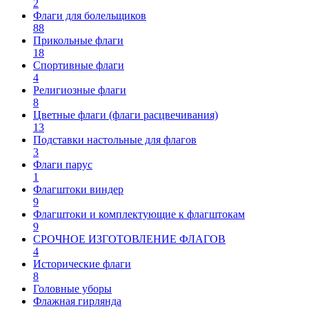
2
Флаги для болельщиков
88
Прикольные флаги
18
Спортивные флаги
4
Религиозные флаги
8
Цветные флаги (флаги расцвечивания)
13
Подставки настольные для флагов
3
Флаги парус
1
Флагштоки виндер
9
Флагштоки и комплектующие к флагштокам
9
СРОЧНОЕ ИЗГОТОВЛЕНИЕ ФЛАГОВ
4
Исторические флаги
8
Головные уборы
Флажная гирлянда