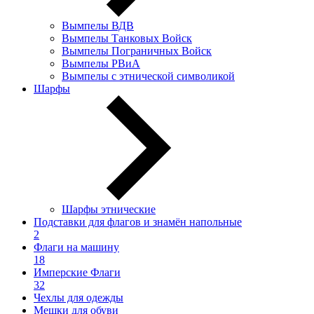
Вымпелы ВДВ
Вымпелы Танковых Войск
Вымпелы Пограничных Войск
Вымпелы РВиА
Вымпелы с этнической символикой
Шарфы
Шарфы этнические
Подставки для флагов и знамён напольные
2
Флаги на машину
18
Имперские Флаги
32
Чехлы для одежды
Мешки для обуви