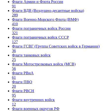
Флаги Армии и Флота России
91
Флаги ВДВ (Воздушно-десантные войска)
289
Флаги Военно-Морского Флота (ВМФ)
410
Флаги пограничных войск России
321
Флаги пограничных войск СССР
127
Флаги ГСВГ (Группа Советских войск в Германии)
36
Флаги танковых войск
25
Флаги Мотострелковых войск (МСВ)
56
Флаги РВиА
61
Флаги ПВО
20
Флаги РВСН
95
Флаги внутренних войск
12
Флаги военных округов РФ