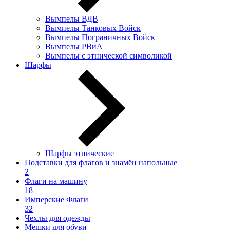
Вымпелы ВДВ
Вымпелы Танковых Войск
Вымпелы Пограничных Войск
Вымпелы РВиА
Вымпелы с этнической символикой
Шарфы
Шарфы этнические
Подставки для флагов и знамён напольные
2
Флаги на машину
18
Имперские Флаги
32
Чехлы для одежды
Мешки для обуви