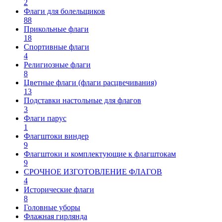
2
Флаги для болельщиков
88
Прикольные флаги
18
Спортивные флаги
4
Религиозные флаги
8
Цветные флаги (флаги расцвечивания)
13
Подставки настольные для флагов
3
Флаги парус
1
Флагштоки виндер
9
Флагштоки и комплектующие к флагштокам
9
СРОЧНОЕ ИЗГОТОВЛЕНИЕ ФЛАГОВ
4
Исторические флаги
8
Головные уборы
Флажная гирлянда