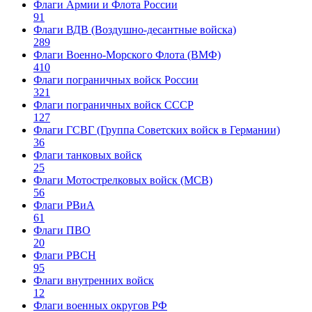
Флаги Армии и Флота России
91
Флаги ВДВ (Воздушно-десантные войска)
289
Флаги Военно-Морского Флота (ВМФ)
410
Флаги пограничных войск России
321
Флаги пограничных войск СССР
127
Флаги ГСВГ (Группа Советских войск в Германии)
36
Флаги танковых войск
25
Флаги Мотострелковых войск (МСВ)
56
Флаги РВиА
61
Флаги ПВО
20
Флаги РВСН
95
Флаги внутренних войск
12
Флаги военных округов РФ