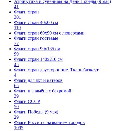
Атрибутика и сувениры на День Победы (9 мая)
41
Флаги стран
301
Флаги стран 40х60 см
119
Флаги стран 60x90 см с люверсами
Флаги стран гостевые
77
Флаги стран 90х135 см
99
Флаги стран 140х210 см
45
Флаги стран двусторонние. Ткань блэкаут
4
Флаги для яхт и катеров
65
Флаги и знамёна с бахромой
39
Флаги СССР
50
Флаги Победы (9 мая)
29
Флаги России с названием городов
1095