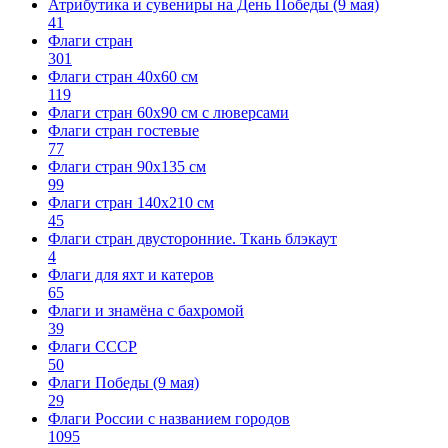
Атрибутика и сувениры на День Победы (9 мая)
41
Флаги стран
301
Флаги стран 40х60 см
119
Флаги стран 60x90 см с люверсами
Флаги стран гостевые
77
Флаги стран 90х135 см
99
Флаги стран 140х210 см
45
Флаги стран двусторонние. Ткань блэкаут
4
Флаги для яхт и катеров
65
Флаги и знамёна с бахромой
39
Флаги СССР
50
Флаги Победы (9 мая)
29
Флаги России с названием городов
1095