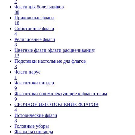
2
Флаги для болельщиков
88
Прикольные флаги
18
Спортивные флаги
4
Религиозные флаги
8
Цветные флаги (флаги расцвечивания)
13
Подставки настольные для флагов
3
Флаги парус
1
Флагштоки виндер
9
Флагштоки и комплектующие к флагштокам
9
СРОЧНОЕ ИЗГОТОВЛЕНИЕ ФЛАГОВ
4
Исторические флаги
8
Головные уборы
Флажная гирлянда