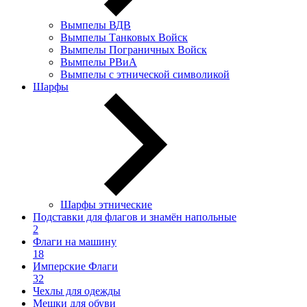
Вымпелы ВДВ
Вымпелы Танковых Войск
Вымпелы Пограничных Войск
Вымпелы РВиА
Вымпелы с этнической символикой
Шарфы
Шарфы этнические
Подставки для флагов и знамён напольные
2
Флаги на машину
18
Имперские Флаги
32
Чехлы для одежды
Мешки для обуви