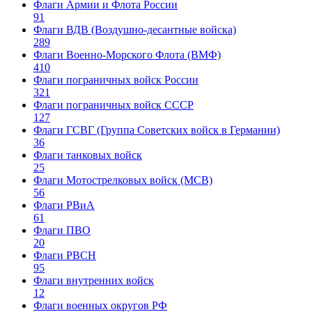
Флаги Армии и Флота России
91
Флаги ВДВ (Воздушно-десантные войска)
289
Флаги Военно-Морского Флота (ВМФ)
410
Флаги пограничных войск России
321
Флаги пограничных войск СССР
127
Флаги ГСВГ (Группа Советских войск в Германии)
36
Флаги танковых войск
25
Флаги Мотострелковых войск (МСВ)
56
Флаги РВиА
61
Флаги ПВО
20
Флаги РВСН
95
Флаги внутренних войск
12
Флаги военных округов РФ