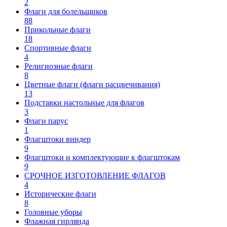
2
Флаги для болельщиков
88
Прикольные флаги
18
Спортивные флаги
4
Религиозные флаги
8
Цветные флаги (флаги расцвечивания)
13
Подставки настольные для флагов
3
Флаги парус
1
Флагштоки виндер
9
Флагштоки и комплектующие к флагштокам
9
СРОЧНОЕ ИЗГОТОВЛЕНИЕ ФЛАГОВ
4
Исторические флаги
8
Головные уборы
Флажная гирлянда