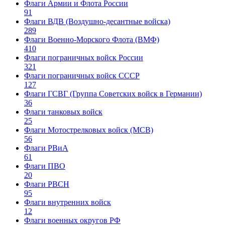
Флаги Армии и Флота России
91
Флаги ВДВ (Воздушно-десантные войска)
289
Флаги Военно-Морского Флота (ВМФ)
410
Флаги пограничных войск России
321
Флаги пограничных войск СССР
127
Флаги ГСВГ (Группа Советских войск в Германии)
36
Флаги танковых войск
25
Флаги Мотострелковых войск (МСВ)
56
Флаги РВиА
61
Флаги ПВО
20
Флаги РВСН
95
Флаги внутренних войск
12
Флаги военных округов РФ