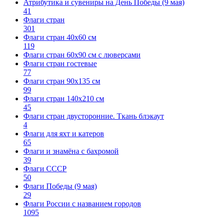
Атрибутика и сувениры на День Победы (9 мая)
41
Флаги стран
301
Флаги стран 40х60 см
119
Флаги стран 60x90 см с люверсами
Флаги стран гостевые
77
Флаги стран 90х135 см
99
Флаги стран 140х210 см
45
Флаги стран двусторонние. Ткань блэкаут
4
Флаги для яхт и катеров
65
Флаги и знамёна с бахромой
39
Флаги СССР
50
Флаги Победы (9 мая)
29
Флаги России с названием городов
1095