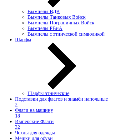
Вымпелы ВДВ
Вымпелы Танковых Войск
Вымпелы Пограничных Войск
Вымпелы РВиА
Вымпелы с этнической символикой
Шарфы
Шарфы этнические
Подставки для флагов и знамён напольные
2
Флаги на машину
18
Имперские Флаги
32
Чехлы для одежды
Мешки для обуви