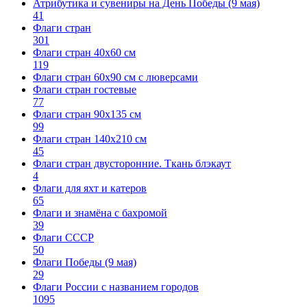
Атрибутика и сувениры на День Победы (9 мая)
41
Флаги стран
301
Флаги стран 40х60 см
119
Флаги стран 60x90 см с люверсами
Флаги стран гостевые
77
Флаги стран 90х135 см
99
Флаги стран 140х210 см
45
Флаги стран двусторонние. Ткань блэкаут
4
Флаги для яхт и катеров
65
Флаги и знамёна с бахромой
39
Флаги СССР
50
Флаги Победы (9 мая)
29
Флаги России с названием городов
1095