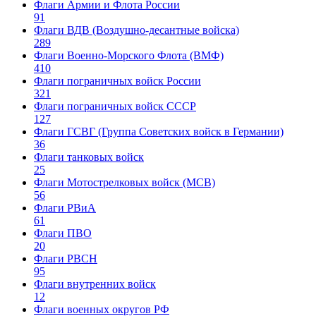
Флаги Армии и Флота России
91
Флаги ВДВ (Воздушно-десантные войска)
289
Флаги Военно-Морского Флота (ВМФ)
410
Флаги пограничных войск России
321
Флаги пограничных войск СССР
127
Флаги ГСВГ (Группа Советских войск в Германии)
36
Флаги танковых войск
25
Флаги Мотострелковых войск (МСВ)
56
Флаги РВиА
61
Флаги ПВО
20
Флаги РВСН
95
Флаги внутренних войск
12
Флаги военных округов РФ