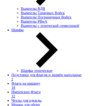
Вымпелы ВДВ
Вымпелы Танковых Войск
Вымпелы Пограничных Войск
Вымпелы РВиА
Вымпелы с этнической символикой
Шарфы
Шарфы этнические
Подставки для флагов и знамён напольные
2
Флаги на машину
18
Имперские Флаги
32
Чехлы для одежды
Мешки для обуви