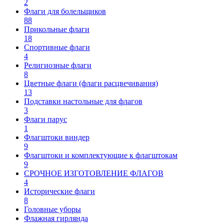
2
Флаги для болельщиков
88
Прикольные флаги
18
Спортивные флаги
4
Религиозные флаги
8
Цветные флаги (флаги расцвечивания)
13
Подставки настольные для флагов
3
Флаги парус
1
Флагштоки виндер
9
Флагштоки и комплектующие к флагштокам
9
СРОЧНОЕ ИЗГОТОВЛЕНИЕ ФЛАГОВ
4
Исторические флаги
8
Головные уборы
Флажная гирлянда