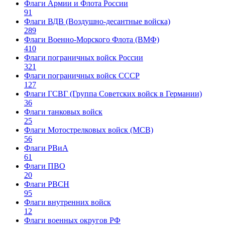
Флаги Армии и Флота России
91
Флаги ВДВ (Воздушно-десантные войска)
289
Флаги Военно-Морского Флота (ВМФ)
410
Флаги пограничных войск России
321
Флаги пограничных войск СССР
127
Флаги ГСВГ (Группа Советских войск в Германии)
36
Флаги танковых войск
25
Флаги Мотострелковых войск (МСВ)
56
Флаги РВиА
61
Флаги ПВО
20
Флаги РВСН
95
Флаги внутренних войск
12
Флаги военных округов РФ