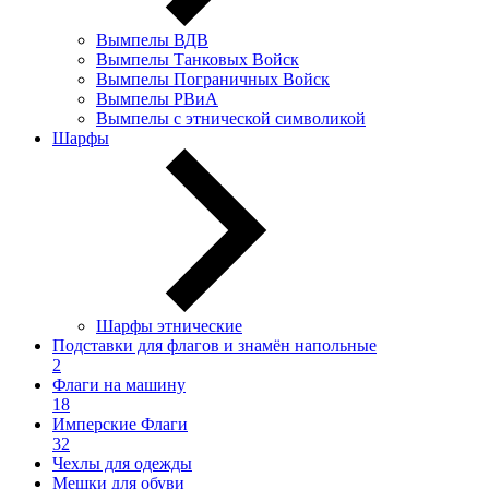
Вымпелы ВДВ
Вымпелы Танковых Войск
Вымпелы Пограничных Войск
Вымпелы РВиА
Вымпелы с этнической символикой
Шарфы
Шарфы этнические
Подставки для флагов и знамён напольные
2
Флаги на машину
18
Имперские Флаги
32
Чехлы для одежды
Мешки для обуви