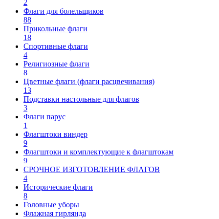
2
Флаги для болельщиков
88
Прикольные флаги
18
Спортивные флаги
4
Религиозные флаги
8
Цветные флаги (флаги расцвечивания)
13
Подставки настольные для флагов
3
Флаги парус
1
Флагштоки виндер
9
Флагштоки и комплектующие к флагштокам
9
СРОЧНОЕ ИЗГОТОВЛЕНИЕ ФЛАГОВ
4
Исторические флаги
8
Головные уборы
Флажная гирлянда