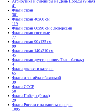
Атрибутика и сувениры на День Победы (9 мая)
41
Флаги стран
301
Флаги стран 40х60 см
119
Флаги стран 60x90 см с люверсами
Флаги стран гостевые
77
Флаги стран 90х135 см
99
Флаги стран 140х210 см
45
Флаги стран двусторонние. Ткань блэкаут
4
Флаги для яхт и катеров
65
Флаги и знамёна с бахромой
39
Флаги СССР
50
Флаги Победы (9 мая)
29
Флаги России с названием городов
1095