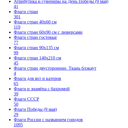
Атрибутика и сувениры на День Победы (9 мая)
41
Флаги стран
301
Флаги стран 40х60 см
119
Флаги стран 60x90 см с люверсами
Флаги стран гостевые
77
Флаги стран 90х135 см
99
Флаги стран 140х210 см
45
Флаги стран двусторонние. Ткань блэкаут
4
Флаги для яхт и катеров
65
Флаги и знамёна с бахромой
39
Флаги СССР
50
Флаги Победы (9 мая)
29
Флаги России с названием городов
1095