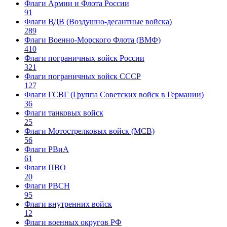
Флаги Армии и Флота России
91
Флаги ВДВ (Воздушно-десантные войска)
289
Флаги Военно-Морского Флота (ВМФ)
410
Флаги пограничных войск России
321
Флаги пограничных войск СССР
127
Флаги ГСВГ (Группа Советских войск в Германии)
36
Флаги танковых войск
25
Флаги Мотострелковых войск (МСВ)
56
Флаги РВиА
61
Флаги ПВО
20
Флаги РВСН
95
Флаги внутренних войск
12
Флаги военных округов РФ