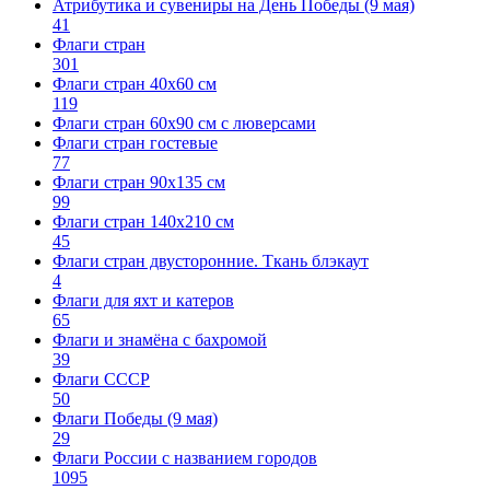
Атрибутика и сувениры на День Победы (9 мая)
41
Флаги стран
301
Флаги стран 40х60 см
119
Флаги стран 60x90 см с люверсами
Флаги стран гостевые
77
Флаги стран 90х135 см
99
Флаги стран 140х210 см
45
Флаги стран двусторонние. Ткань блэкаут
4
Флаги для яхт и катеров
65
Флаги и знамёна с бахромой
39
Флаги СССР
50
Флаги Победы (9 мая)
29
Флаги России с названием городов
1095