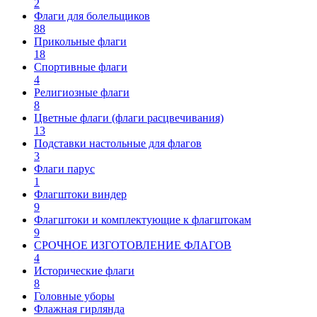
2
Флаги для болельщиков
88
Прикольные флаги
18
Спортивные флаги
4
Религиозные флаги
8
Цветные флаги (флаги расцвечивания)
13
Подставки настольные для флагов
3
Флаги парус
1
Флагштоки виндер
9
Флагштоки и комплектующие к флагштокам
9
СРОЧНОЕ ИЗГОТОВЛЕНИЕ ФЛАГОВ
4
Исторические флаги
8
Головные уборы
Флажная гирлянда