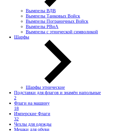
Вымпелы ВДВ
Вымпелы Танковых Войск
Вымпелы Пограничных Войск
Вымпелы РВиА
Вымпелы с этнической символикой
Шарфы
Шарфы этнические
Подставки для флагов и знамён напольные
2
Флаги на машину
18
Имперские Флаги
32
Чехлы для одежды
Мешки для обуви