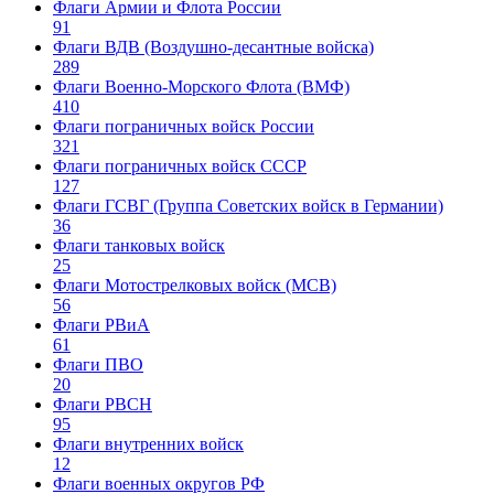
Флаги Армии и Флота России
91
Флаги ВДВ (Воздушно-десантные войска)
289
Флаги Военно-Морского Флота (ВМФ)
410
Флаги пограничных войск России
321
Флаги пограничных войск СССР
127
Флаги ГСВГ (Группа Советских войск в Германии)
36
Флаги танковых войск
25
Флаги Мотострелковых войск (МСВ)
56
Флаги РВиА
61
Флаги ПВО
20
Флаги РВСН
95
Флаги внутренних войск
12
Флаги военных округов РФ