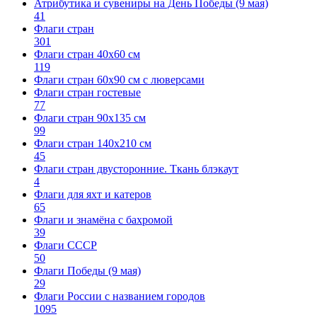
Атрибутика и сувениры на День Победы (9 мая)
41
Флаги стран
301
Флаги стран 40х60 см
119
Флаги стран 60x90 см с люверсами
Флаги стран гостевые
77
Флаги стран 90х135 см
99
Флаги стран 140х210 см
45
Флаги стран двусторонние. Ткань блэкаут
4
Флаги для яхт и катеров
65
Флаги и знамёна с бахромой
39
Флаги СССР
50
Флаги Победы (9 мая)
29
Флаги России с названием городов
1095