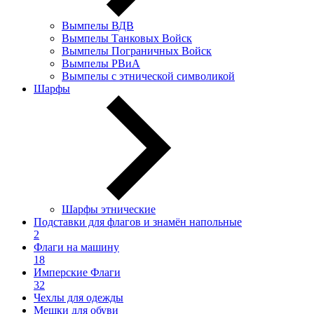
Вымпелы ВДВ
Вымпелы Танковых Войск
Вымпелы Пограничных Войск
Вымпелы РВиА
Вымпелы с этнической символикой
Шарфы
Шарфы этнические
Подставки для флагов и знамён напольные
2
Флаги на машину
18
Имперские Флаги
32
Чехлы для одежды
Мешки для обуви