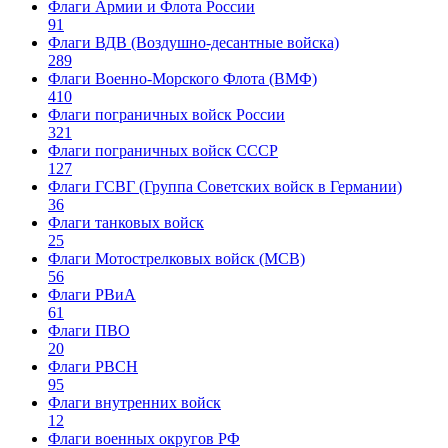
Флаги Армии и Флота России
91
Флаги ВДВ (Воздушно-десантные войска)
289
Флаги Военно-Морского Флота (ВМФ)
410
Флаги пограничных войск России
321
Флаги пограничных войск СССР
127
Флаги ГСВГ (Группа Советских войск в Германии)
36
Флаги танковых войск
25
Флаги Мотострелковых войск (МСВ)
56
Флаги РВиА
61
Флаги ПВО
20
Флаги РВСН
95
Флаги внутренних войск
12
Флаги военных округов РФ