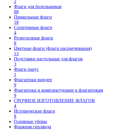
2
Флаги для болельщиков
88
Прикольные флаги
18
Спортивные флаги
4
Религиозные флаги
8
Цветные флаги (флаги расцвечивания)
13
Подставки настольные для флагов
3
Флаги парус
1
Флагштоки виндер
9
Флагштоки и комплектующие к флагштокам
9
СРОЧНОЕ ИЗГОТОВЛЕНИЕ ФЛАГОВ
4
Исторические флаги
8
Головные уборы
Флажная гирлянда