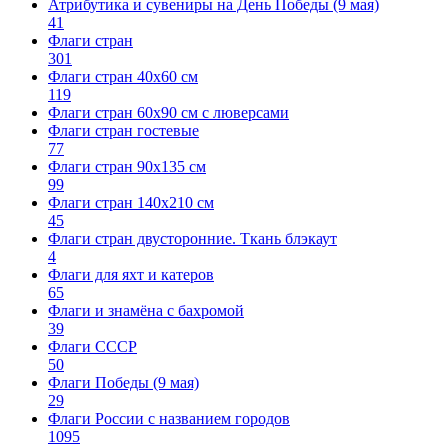
Атрибутика и сувениры на День Победы (9 мая)
41
Флаги стран
301
Флаги стран 40х60 см
119
Флаги стран 60x90 см с люверсами
Флаги стран гостевые
77
Флаги стран 90х135 см
99
Флаги стран 140х210 см
45
Флаги стран двусторонние. Ткань блэкаут
4
Флаги для яхт и катеров
65
Флаги и знамёна с бахромой
39
Флаги СССР
50
Флаги Победы (9 мая)
29
Флаги России с названием городов
1095