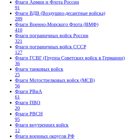
Флаги Армии и Флота России
91
Флаги ВДВ (Воздушно-десантные войска)
289
Флаги Военно-Морского Флота (ВМФ)
410
Флаги пограничных войск России
321
Флаги пограничных войск СССР
127
Флаги ГСВГ (Группа Советских войск в Германии)
36
Флаги танковых войск
25
Флаги Мотострелковых войск (МСВ)
56
Флаги РВиА
61
Флаги ПВО
20
Флаги РВСН
95
Флаги внутренних войск
12
Флаги военных округов РФ