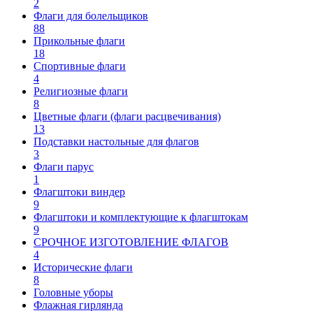
2
Флаги для болельщиков
88
Прикольные флаги
18
Спортивные флаги
4
Религиозные флаги
8
Цветные флаги (флаги расцвечивания)
13
Подставки настольные для флагов
3
Флаги парус
1
Флагштоки виндер
9
Флагштоки и комплектующие к флагштокам
9
СРОЧНОЕ ИЗГОТОВЛЕНИЕ ФЛАГОВ
4
Исторические флаги
8
Головные уборы
Флажная гирлянда