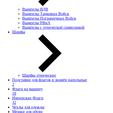
Вымпелы ВДВ
Вымпелы Танковых Войск
Вымпелы Пограничных Войск
Вымпелы РВиА
Вымпелы с этнической символикой
Шарфы
Шарфы этнические
Подставки для флагов и знамён напольные
2
Флаги на машину
18
Имперские Флаги
32
Чехлы для одежды
Мешки для обуви