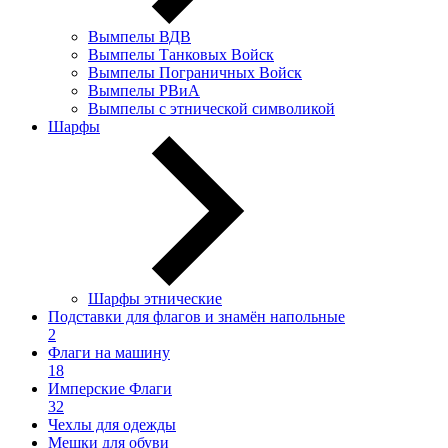
Вымпелы ВДВ
Вымпелы Танковых Войск
Вымпелы Пограничных Войск
Вымпелы РВиА
Вымпелы с этнической символикой
Шарфы
Шарфы этнические
Подставки для флагов и знамён напольные
2
Флаги на машину
18
Имперские Флаги
32
Чехлы для одежды
Мешки для обуви