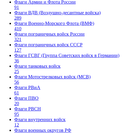
Флаги Армии и Флота России
91
Флаги ВДВ (Воздушно-десантные войска)
289
Флаги Военно-Морского Флота (ВМФ)
410
Флаги пограничных войск России
321
Флаги пограничных войск СССР
127
Флаги ГСВГ (Группа Советских войск в Германии)
36
Флаги танковых войск
25
Флаги Мотострелковых войск (МСВ)
56
Флаги РВиА
61
Флаги ПВО
20
Флаги РВСН
95
Флаги внутренних войск
12
Флаги военных округов РФ