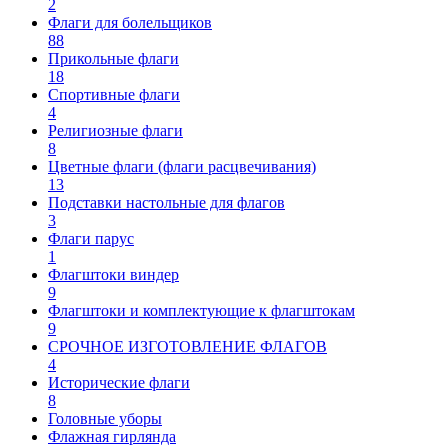
2
Флаги для болельщиков
88
Прикольные флаги
18
Спортивные флаги
4
Религиозные флаги
8
Цветные флаги (флаги расцвечивания)
13
Подставки настольные для флагов
3
Флаги парус
1
Флагштоки виндер
9
Флагштоки и комплектующие к флагштокам
9
СРОЧНОЕ ИЗГОТОВЛЕНИЕ ФЛАГОВ
4
Исторические флаги
8
Головные уборы
Флажная гирлянда