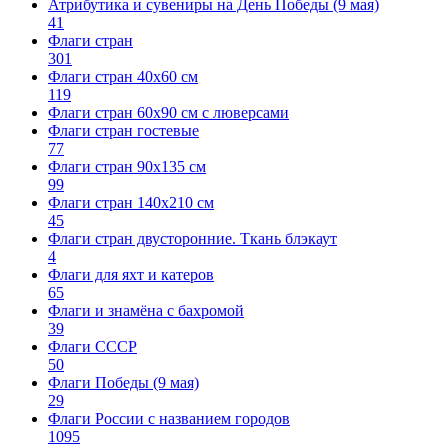
Атрибутика и сувениры на День Победы (9 мая)
41
Флаги стран
301
Флаги стран 40х60 см
119
Флаги стран 60x90 см с люверсами
Флаги стран гостевые
77
Флаги стран 90х135 см
99
Флаги стран 140х210 см
45
Флаги стран двусторонние. Ткань блэкаут
4
Флаги для яхт и катеров
65
Флаги и знамёна с бахромой
39
Флаги СССР
50
Флаги Победы (9 мая)
29
Флаги России с названием городов
1095