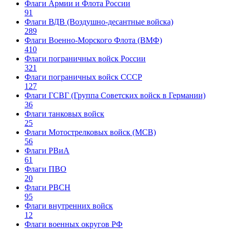
Флаги Армии и Флота России
91
Флаги ВДВ (Воздушно-десантные войска)
289
Флаги Военно-Морского Флота (ВМФ)
410
Флаги пограничных войск России
321
Флаги пограничных войск СССР
127
Флаги ГСВГ (Группа Советских войск в Германии)
36
Флаги танковых войск
25
Флаги Мотострелковых войск (МСВ)
56
Флаги РВиА
61
Флаги ПВО
20
Флаги РВСН
95
Флаги внутренних войск
12
Флаги военных округов РФ