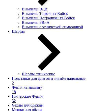
Вымпелы ВДВ
Вымпелы Танковых Войск
Вымпелы Пограничных Войск
Вымпелы РВиА
Вымпелы с этнической символикой
Шарфы
Шарфы этнические
Подставки для флагов и знамён напольные
2
Флаги на машину
18
Имперские Флаги
32
Чехлы для одежды
Мешки для обуви