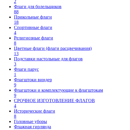
2
Флаги для болельщиков
88
Прикольные флаги
18
Спортивные флаги
4
Религиозные флаги
8
Цветные флаги (флаги расцвечивания)
13
Подставки настольные для флагов
3
Флаги парус
1
Флагштоки виндер
9
Флагштоки и комплектующие к флагштокам
9
СРОЧНОЕ ИЗГОТОВЛЕНИЕ ФЛАГОВ
4
Исторические флаги
8
Головные уборы
Флажная гирлянда