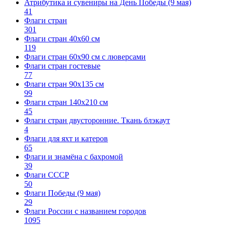
Атрибутика и сувениры на День Победы (9 мая)
41
Флаги стран
301
Флаги стран 40х60 см
119
Флаги стран 60x90 см с люверсами
Флаги стран гостевые
77
Флаги стран 90х135 см
99
Флаги стран 140х210 см
45
Флаги стран двусторонние. Ткань блэкаут
4
Флаги для яхт и катеров
65
Флаги и знамёна с бахромой
39
Флаги СССР
50
Флаги Победы (9 мая)
29
Флаги России с названием городов
1095