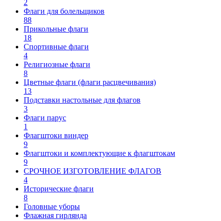
2
Флаги для болельщиков
88
Прикольные флаги
18
Спортивные флаги
4
Религиозные флаги
8
Цветные флаги (флаги расцвечивания)
13
Подставки настольные для флагов
3
Флаги парус
1
Флагштоки виндер
9
Флагштоки и комплектующие к флагштокам
9
СРОЧНОЕ ИЗГОТОВЛЕНИЕ ФЛАГОВ
4
Исторические флаги
8
Головные уборы
Флажная гирлянда