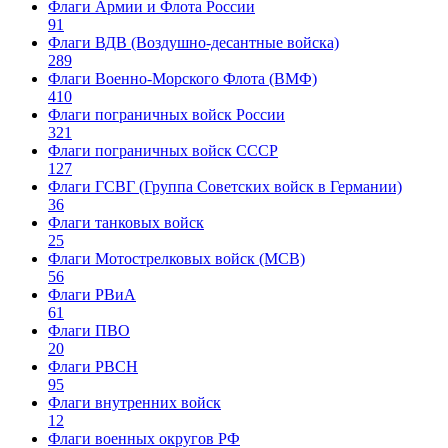
Флаги Армии и Флота России
91
Флаги ВДВ (Воздушно-десантные войска)
289
Флаги Военно-Морского Флота (ВМФ)
410
Флаги пограничных войск России
321
Флаги пограничных войск СССР
127
Флаги ГСВГ (Группа Советских войск в Германии)
36
Флаги танковых войск
25
Флаги Мотострелковых войск (МСВ)
56
Флаги РВиА
61
Флаги ПВО
20
Флаги РВСН
95
Флаги внутренних войск
12
Флаги военных округов РФ