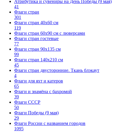
Атрибутика и сувениры на День Победы (9 мая)
41
Флаги стран
301
Флаги стран 40х60 см
119
Флаги стран 60x90 см с люверсами
Флаги стран гостевые
77
Флаги стран 90х135 см
99
Флаги стран 140х210 см
45
Флаги стран двусторонние. Ткань блэкаут
4
Флаги для яхт и катеров
65
Флаги и знамёна с бахромой
39
Флаги СССР
50
Флаги Победы (9 мая)
29
Флаги России с названием городов
1095