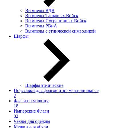
Вымпелы ВДВ
Вымпелы Танковых Войск
Вымпелы Пограничных Войск
Вымпелы РВиА
Вымпелы с этнической символикой
Шарфы
Шарфы этнические
Подставки для флагов и знамён напольные
2
Флаги на машину
18
Имперские Флаги
32
Чехлы для одежды
Мешки для обуви