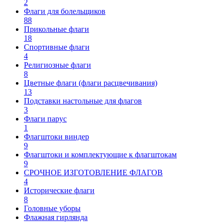
2
Флаги для болельщиков
88
Прикольные флаги
18
Спортивные флаги
4
Религиозные флаги
8
Цветные флаги (флаги расцвечивания)
13
Подставки настольные для флагов
3
Флаги парус
1
Флагштоки виндер
9
Флагштоки и комплектующие к флагштокам
9
СРОЧНОЕ ИЗГОТОВЛЕНИЕ ФЛАГОВ
4
Исторические флаги
8
Головные уборы
Флажная гирлянда