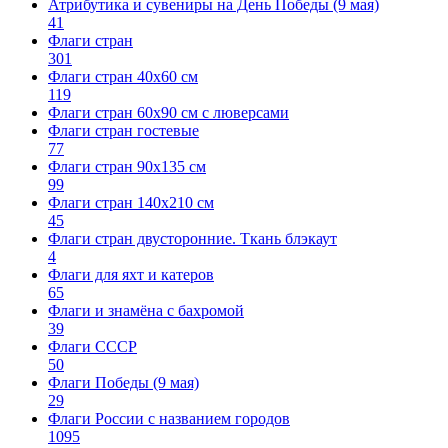
Атрибутика и сувениры на День Победы (9 мая)
41
Флаги стран
301
Флаги стран 40х60 см
119
Флаги стран 60x90 см с люверсами
Флаги стран гостевые
77
Флаги стран 90х135 см
99
Флаги стран 140х210 см
45
Флаги стран двусторонние. Ткань блэкаут
4
Флаги для яхт и катеров
65
Флаги и знамёна с бахромой
39
Флаги СССР
50
Флаги Победы (9 мая)
29
Флаги России с названием городов
1095