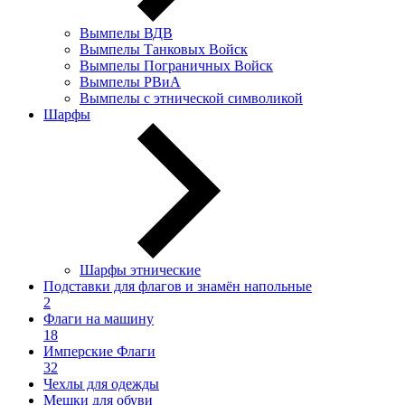
Вымпелы ВДВ
Вымпелы Танковых Войск
Вымпелы Пограничных Войск
Вымпелы РВиА
Вымпелы с этнической символикой
Шарфы
Шарфы этнические
Подставки для флагов и знамён напольные
2
Флаги на машину
18
Имперские Флаги
32
Чехлы для одежды
Мешки для обуви