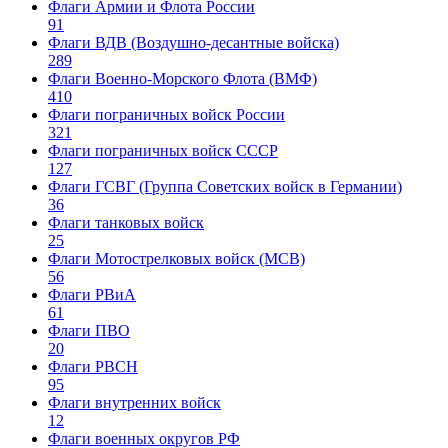
Флаги Армии и Флота России
91
Флаги ВДВ (Воздушно-десантные войска)
289
Флаги Военно-Морского Флота (ВМФ)
410
Флаги пограничных войск России
321
Флаги пограничных войск СССР
127
Флаги ГСВГ (Группа Советских войск в Германии)
36
Флаги танковых войск
25
Флаги Мотострелковых войск (МСВ)
56
Флаги РВиА
61
Флаги ПВО
20
Флаги РВСН
95
Флаги внутренних войск
12
Флаги военных округов РФ