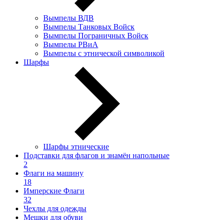
Вымпелы ВДВ
Вымпелы Танковых Войск
Вымпелы Пограничных Войск
Вымпелы РВиА
Вымпелы с этнической символикой
Шарфы
Шарфы этнические
Подставки для флагов и знамён напольные
2
Флаги на машину
18
Имперские Флаги
32
Чехлы для одежды
Мешки для обуви