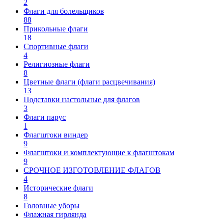
2
Флаги для болельщиков
88
Прикольные флаги
18
Спортивные флаги
4
Религиозные флаги
8
Цветные флаги (флаги расцвечивания)
13
Подставки настольные для флагов
3
Флаги парус
1
Флагштоки виндер
9
Флагштоки и комплектующие к флагштокам
9
СРОЧНОЕ ИЗГОТОВЛЕНИЕ ФЛАГОВ
4
Исторические флаги
8
Головные уборы
Флажная гирлянда