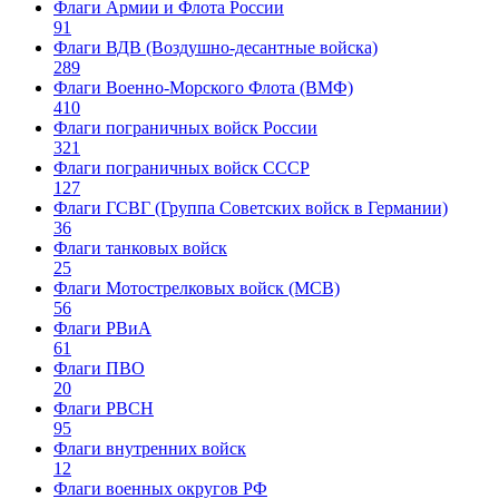
Флаги Армии и Флота России
91
Флаги ВДВ (Воздушно-десантные войска)
289
Флаги Военно-Морского Флота (ВМФ)
410
Флаги пограничных войск России
321
Флаги пограничных войск СССР
127
Флаги ГСВГ (Группа Советских войск в Германии)
36
Флаги танковых войск
25
Флаги Мотострелковых войск (МСВ)
56
Флаги РВиА
61
Флаги ПВО
20
Флаги РВСН
95
Флаги внутренних войск
12
Флаги военных округов РФ