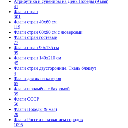
Атрибутика и сувениры на День Победы (9 мая)
41
Флаги стран
301
Флаги стран 40х60 см
119
Флаги стран 60x90 см с люверсами
Флаги стран гостевые
77
Флаги стран 90х135 см
99
Флаги стран 140х210 см
45
Флаги стран двусторонние. Ткань блэкаут
4
Флаги для яхт и катеров
65
Флаги и знамёна с бахромой
39
Флаги СССР
50
Флаги Победы (9 мая)
29
Флаги России с названием городов
1095