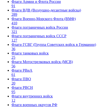
Флаги Армии и Флота России
91
Флаги ВДВ (Воздушно-десантные войска)
289
Флаги Военно-Морского Флота (ВМФ)
410
Флаги пограничных войск России
321
Флаги пограничных войск СССР
127
Флаги ГСВГ (Группа Советских войск в Германии)
36
Флаги танковых войск
25
Флаги Мотострелковых войск (МСВ)
56
Флаги РВиА
61
Флаги ПВО
20
Флаги РВСН
95
Флаги внутренних войск
12
Флаги военных округов РФ