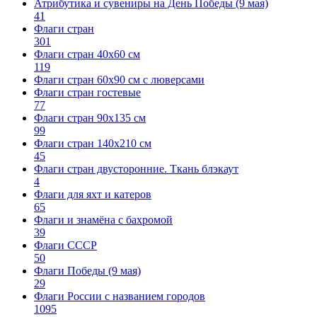
Атрибутика и сувениры на День Победы (9 мая)
41
Флаги стран
301
Флаги стран 40х60 см
119
Флаги стран 60x90 см с люверсами
Флаги стран гостевые
77
Флаги стран 90х135 см
99
Флаги стран 140х210 см
45
Флаги стран двусторонние. Ткань блэкаут
4
Флаги для яхт и катеров
65
Флаги и знамёна с бахромой
39
Флаги СССР
50
Флаги Победы (9 мая)
29
Флаги России с названием городов
1095