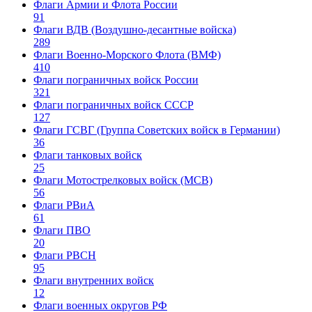
Флаги Армии и Флота России
91
Флаги ВДВ (Воздушно-десантные войска)
289
Флаги Военно-Морского Флота (ВМФ)
410
Флаги пограничных войск России
321
Флаги пограничных войск СССР
127
Флаги ГСВГ (Группа Советских войск в Германии)
36
Флаги танковых войск
25
Флаги Мотострелковых войск (МСВ)
56
Флаги РВиА
61
Флаги ПВО
20
Флаги РВСН
95
Флаги внутренних войск
12
Флаги военных округов РФ