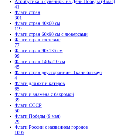
Атрибутика и сувениры на День Победы (9 мая)
41
Флаги стран
301
Флаги стран 40х60 см
119
Флаги стран 60x90 см с люверсами
Флаги стран гостевые
77
Флаги стран 90х135 см
99
Флаги стран 140х210 см
45
Флаги стран двусторонние. Ткань блэкаут
4
Флаги для яхт и катеров
65
Флаги и знамёна с бахромой
39
Флаги СССР
50
Флаги Победы (9 мая)
29
Флаги России с названием городов
1095