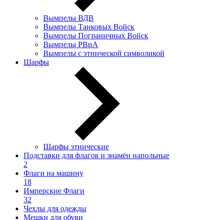
Вымпелы ВДВ
Вымпелы Танковых Войск
Вымпелы Пограничных Войск
Вымпелы РВиА
Вымпелы с этнической символикой
Шарфы
Шарфы этнические
Подставки для флагов и знамён напольные
2
Флаги на машину
18
Имперские Флаги
32
Чехлы для одежды
Мешки для обуви