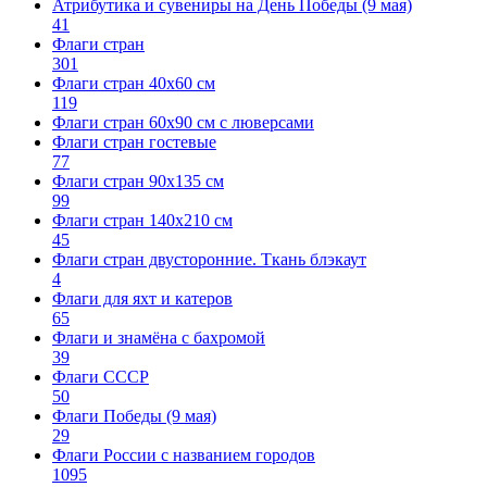
Атрибутика и сувениры на День Победы (9 мая)
41
Флаги стран
301
Флаги стран 40х60 см
119
Флаги стран 60x90 см с люверсами
Флаги стран гостевые
77
Флаги стран 90х135 см
99
Флаги стран 140х210 см
45
Флаги стран двусторонние. Ткань блэкаут
4
Флаги для яхт и катеров
65
Флаги и знамёна с бахромой
39
Флаги СССР
50
Флаги Победы (9 мая)
29
Флаги России с названием городов
1095