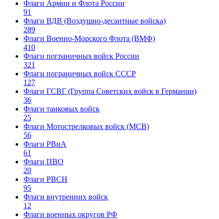
Флаги Армии и Флота России
91
Флаги ВДВ (Воздушно-десантные войска)
289
Флаги Военно-Морского Флота (ВМФ)
410
Флаги пограничных войск России
321
Флаги пограничных войск СССР
127
Флаги ГСВГ (Группа Советских войск в Германии)
36
Флаги танковых войск
25
Флаги Мотострелковых войск (МСВ)
56
Флаги РВиА
61
Флаги ПВО
20
Флаги РВСН
95
Флаги внутренних войск
12
Флаги военных округов РФ