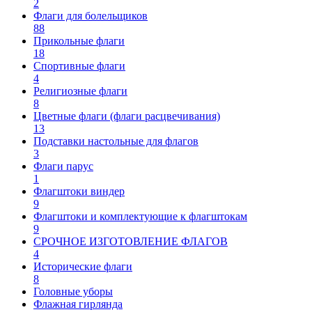
2
Флаги для болельщиков
88
Прикольные флаги
18
Спортивные флаги
4
Религиозные флаги
8
Цветные флаги (флаги расцвечивания)
13
Подставки настольные для флагов
3
Флаги парус
1
Флагштоки виндер
9
Флагштоки и комплектующие к флагштокам
9
СРОЧНОЕ ИЗГОТОВЛЕНИЕ ФЛАГОВ
4
Исторические флаги
8
Головные уборы
Флажная гирлянда