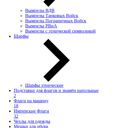
Вымпелы ВДВ
Вымпелы Танковых Войск
Вымпелы Пограничных Войск
Вымпелы РВиА
Вымпелы с этнической символикой
Шарфы
Шарфы этнические
Подставки для флагов и знамён напольные
2
Флаги на машину
18
Имперские Флаги
32
Чехлы для одежды
Мешки для обуви