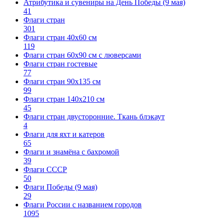
Атрибутика и сувениры на День Победы (9 мая)
41
Флаги стран
301
Флаги стран 40х60 см
119
Флаги стран 60x90 см с люверсами
Флаги стран гостевые
77
Флаги стран 90х135 см
99
Флаги стран 140х210 см
45
Флаги стран двусторонние. Ткань блэкаут
4
Флаги для яхт и катеров
65
Флаги и знамёна с бахромой
39
Флаги СССР
50
Флаги Победы (9 мая)
29
Флаги России с названием городов
1095