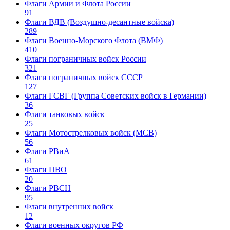
Флаги Армии и Флота России
91
Флаги ВДВ (Воздушно-десантные войска)
289
Флаги Военно-Морского Флота (ВМФ)
410
Флаги пограничных войск России
321
Флаги пограничных войск СССР
127
Флаги ГСВГ (Группа Советских войск в Германии)
36
Флаги танковых войск
25
Флаги Мотострелковых войск (МСВ)
56
Флаги РВиА
61
Флаги ПВО
20
Флаги РВСН
95
Флаги внутренних войск
12
Флаги военных округов РФ