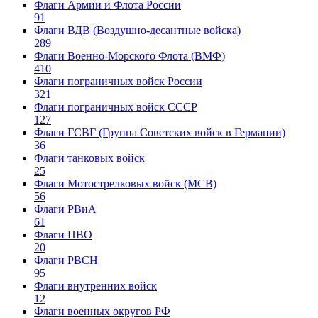
Флаги Армии и Флота России
91
Флаги ВДВ (Воздушно-десантные войска)
289
Флаги Военно-Морского Флота (ВМФ)
410
Флаги пограничных войск России
321
Флаги пограничных войск СССР
127
Флаги ГСВГ (Группа Советских войск в Германии)
36
Флаги танковых войск
25
Флаги Мотострелковых войск (МСВ)
56
Флаги РВиА
61
Флаги ПВО
20
Флаги РВСН
95
Флаги внутренних войск
12
Флаги военных округов РФ