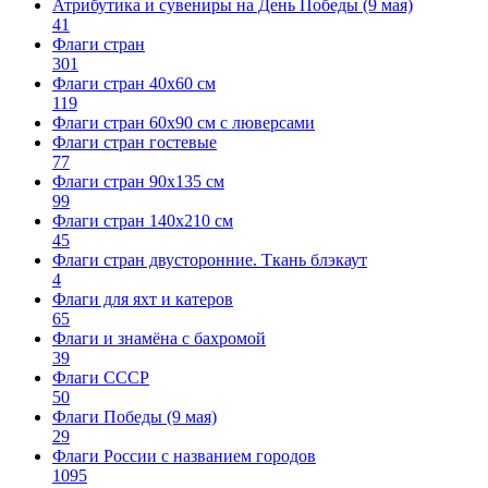
Атрибутика и сувениры на День Победы (9 мая)
41
Флаги стран
301
Флаги стран 40х60 см
119
Флаги стран 60x90 см с люверсами
Флаги стран гостевые
77
Флаги стран 90х135 см
99
Флаги стран 140х210 см
45
Флаги стран двусторонние. Ткань блэкаут
4
Флаги для яхт и катеров
65
Флаги и знамёна с бахромой
39
Флаги СССР
50
Флаги Победы (9 мая)
29
Флаги России с названием городов
1095