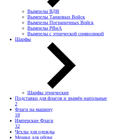
Вымпелы ВДВ
Вымпелы Танковых Войск
Вымпелы Пограничных Войск
Вымпелы РВиА
Вымпелы с этнической символикой
Шарфы
Шарфы этнические
Подставки для флагов и знамён напольные
2
Флаги на машину
18
Имперские Флаги
32
Чехлы для одежды
Мешки для обуви