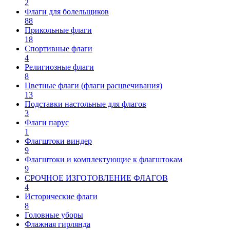
2
Флаги для болельщиков
88
Прикольные флаги
18
Спортивные флаги
4
Религиозные флаги
8
Цветные флаги (флаги расцвечивания)
13
Подставки настольные для флагов
3
Флаги парус
1
Флагштоки виндер
9
Флагштоки и комплектующие к флагштокам
9
СРОЧНОЕ ИЗГОТОВЛЕНИЕ ФЛАГОВ
4
Исторические флаги
8
Головные уборы
Флажная гирлянда